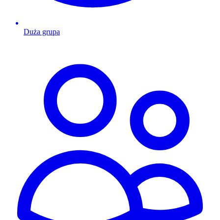
Duża grupa