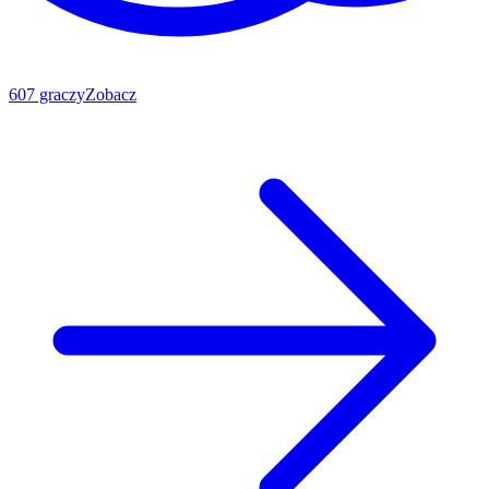
607 graczy
Zobacz