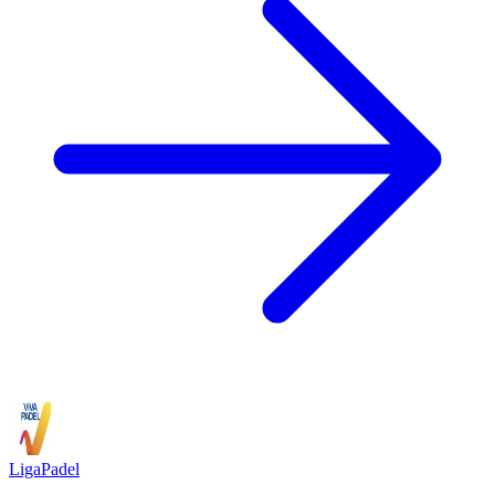
Liga
Padel