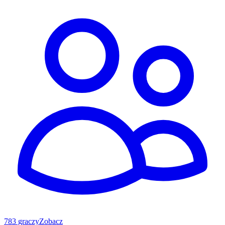
783 graczy
Zobacz