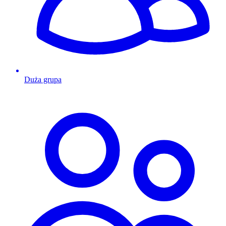
Duża grupa