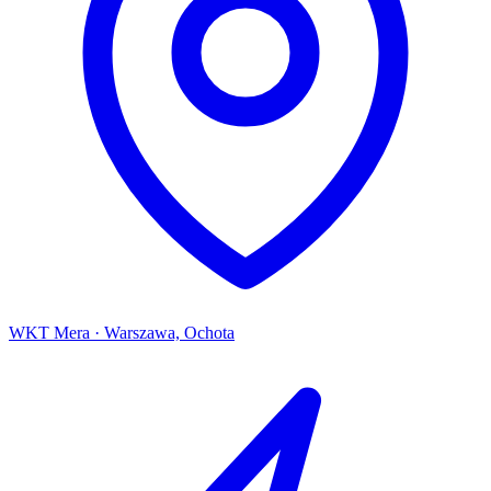
WKT Mera · Warszawa, Ochota