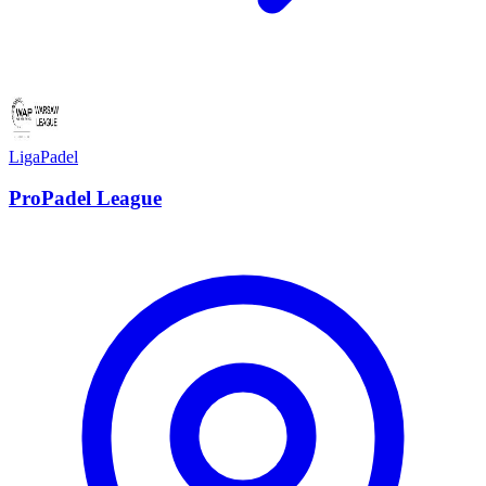
Liga
Padel
ProPadel League