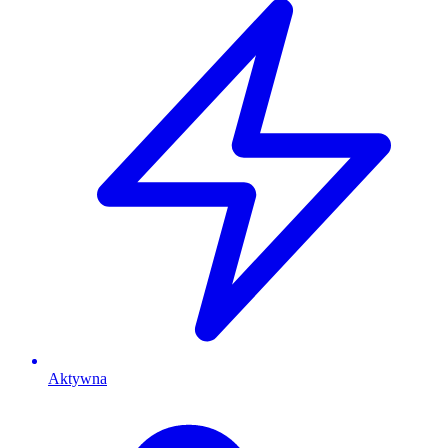
Aktywna