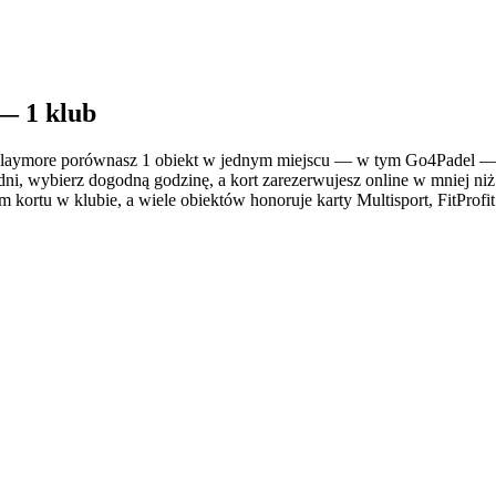
— 1 klub
aymore porównasz 1 obiekt w jednym miejscu — w tym Go4Padel — i s
dni, wybierz dogodną godzinę, a kort zarezerwujesz online w mniej niż
kortu w klubie, a wiele obiektów honoruje karty Multisport, FitProfit