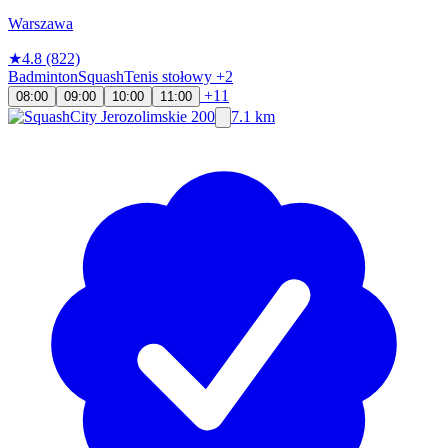
Warszawa
★
4.8
(822)
Badminton
Squash
Tenis stołowy
+2
+11
08:00
09:00
10:00
11:00
7.1 km