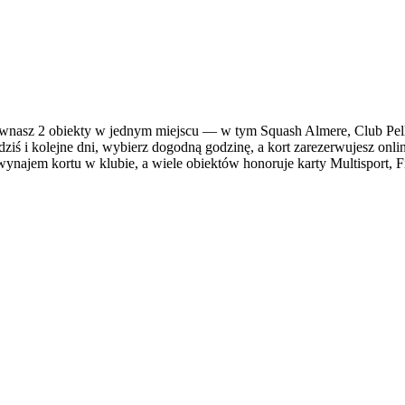
asz 2 obiekty w jednym miejscu — w tym Squash Almere, Club Pelli
ziś i kolejne dni, wybierz dogodną godzinę, a kort zarezerwujesz onli
ynajem kortu w klubie, a wiele obiektów honoruje karty Multisport, Fi