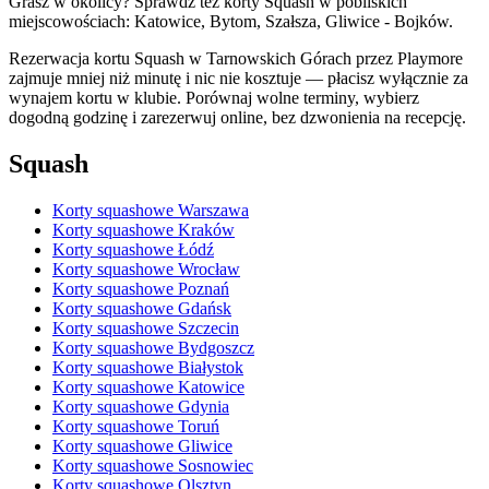
Grasz w okolicy? Sprawdź też korty Squash w pobliskich
miejscowościach: Katowice, Bytom, Szałsza, Gliwice - Bojków.
Rezerwacja kortu Squash w Tarnowskich Górach przez Playmore
zajmuje mniej niż minutę i nic nie kosztuje — płacisz wyłącznie za
wynajem kortu w klubie. Porównaj wolne terminy, wybierz
dogodną godzinę i zarezerwuj online, bez dzwonienia na recepcję.
Squash
Korty squashowe Warszawa
Korty squashowe Kraków
Korty squashowe Łódź
Korty squashowe Wrocław
Korty squashowe Poznań
Korty squashowe Gdańsk
Korty squashowe Szczecin
Korty squashowe Bydgoszcz
Korty squashowe Białystok
Korty squashowe Katowice
Korty squashowe Gdynia
Korty squashowe Toruń
Korty squashowe Gliwice
Korty squashowe Sosnowiec
Korty squashowe Olsztyn