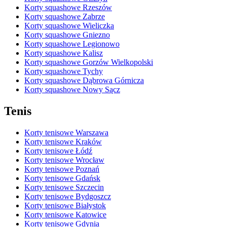
Korty squashowe Rzeszów
Korty squashowe Zabrze
Korty squashowe Wieliczka
Korty squashowe Gniezno
Korty squashowe Legionowo
Korty squashowe Kalisz
Korty squashowe Gorzów Wielkopolski
Korty squashowe Tychy
Korty squashowe Dąbrowa Górnicza
Korty squashowe Nowy Sącz
Tenis
Korty tenisowe Warszawa
Korty tenisowe Kraków
Korty tenisowe Łódź
Korty tenisowe Wrocław
Korty tenisowe Poznań
Korty tenisowe Gdańsk
Korty tenisowe Szczecin
Korty tenisowe Bydgoszcz
Korty tenisowe Białystok
Korty tenisowe Katowice
Korty tenisowe Gdynia