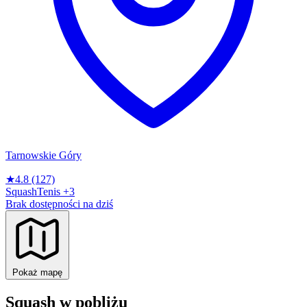
Tarnowskie Góry
★
4.8
(127)
Squash
Tenis
+3
Brak dostępności na dziś
Pokaż mapę
Squash w pobliżu