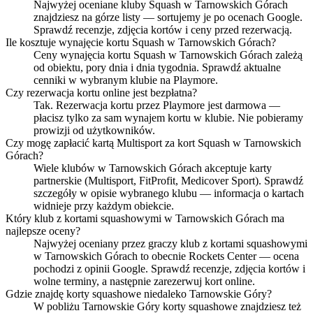
Najwyżej oceniane kluby Squash w Tarnowskich Górach
znajdziesz na górze listy — sortujemy je po ocenach Google.
Sprawdź recenzje, zdjęcia kortów i ceny przed rezerwacją.
Ile kosztuje wynajęcie kortu Squash w Tarnowskich Górach?
Ceny wynajęcia kortu Squash w Tarnowskich Górach zależą
od obiektu, pory dnia i dnia tygodnia. Sprawdź aktualne
cenniki w wybranym klubie na Playmore.
Czy rezerwacja kortu online jest bezpłatna?
Tak. Rezerwacja kortu przez Playmore jest darmowa —
płacisz tylko za sam wynajem kortu w klubie. Nie pobieramy
prowizji od użytkowników.
Czy mogę zapłacić kartą Multisport za kort Squash w Tarnowskich
Górach?
Wiele klubów w Tarnowskich Górach akceptuje karty
partnerskie (Multisport, FitProfit, Medicover Sport). Sprawdź
szczegóły w opisie wybranego klubu — informacja o kartach
widnieje przy każdym obiekcie.
Który klub z kortami squashowymi w Tarnowskich Górach ma
najlepsze oceny?
Najwyżej oceniany przez graczy klub z kortami squashowymi
w Tarnowskich Górach to obecnie Rockets Center — ocena
pochodzi z opinii Google. Sprawdź recenzje, zdjęcia kortów i
wolne terminy, a następnie zarezerwuj kort online.
Gdzie znajdę korty squashowe niedaleko Tarnowskie Góry?
W pobliżu Tarnowskie Góry korty squashowe znajdziesz też