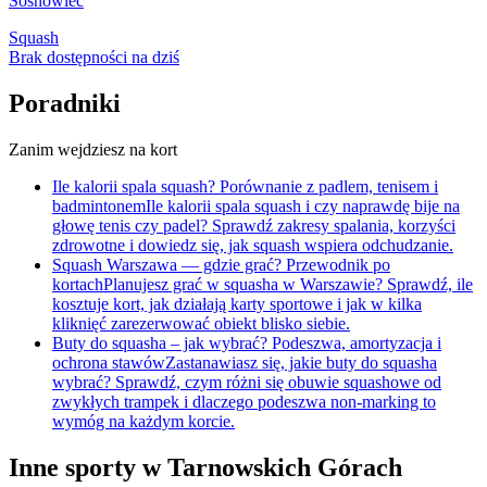
Sosnowiec
Squash
Brak dostępności na dziś
Poradniki
Zanim wejdziesz na kort
Ile kalorii spala squash? Porównanie z padlem, tenisem i
badmintonem
Ile kalorii spala squash i czy naprawdę bije na
głowę tenis czy padel? Sprawdź zakresy spalania, korzyści
zdrowotne i dowiedz się, jak squash wspiera odchudzanie.
Squash Warszawa — gdzie grać? Przewodnik po
kortach
Planujesz grać w squasha w Warszawie? Sprawdź, ile
kosztuje kort, jak działają karty sportowe i jak w kilka
kliknięć zarezerwować obiekt blisko siebie.
Buty do squasha – jak wybrać? Podeszwa, amortyzacja i
ochrona stawów
Zastanawiasz się, jakie buty do squasha
wybrać? Sprawdź, czym różni się obuwie squashowe od
zwykłych trampek i dlaczego podeszwa non-marking to
wymóg na każdym korcie.
Inne sporty w Tarnowskich Górach