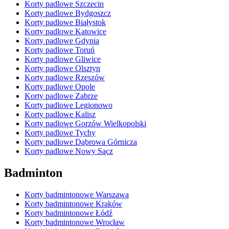
Korty padlowe Szczecin
Korty padlowe Bydgoszcz
Korty padlowe Białystok
Korty padlowe Katowice
Korty padlowe Gdynia
Korty padlowe Toruń
Korty padlowe Gliwice
Korty padlowe Olsztyn
Korty padlowe Rzeszów
Korty padlowe Opole
Korty padlowe Zabrze
Korty padlowe Legionowo
Korty padlowe Kalisz
Korty padlowe Gorzów Wielkopolski
Korty padlowe Tychy
Korty padlowe Dąbrowa Górnicza
Korty padlowe Nowy Sącz
Badminton
Korty badmintonowe Warszawa
Korty badmintonowe Kraków
Korty badmintonowe Łódź
Korty badmintonowe Wrocław