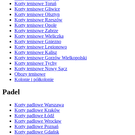
Korty tenisowe Toruń
Korty tenisowe Gliwice
Korty tenisowe Olsztyn
Korty tenisowe Rzeszów
Korty tenisowe Opole
Korty tenisowe Zabrze
Korty tenisowe Wieliczka
Korty tenisowe Gniezno
Korty tenisowe Legionowo
Korty tenisowe Kalisz
Korty tenisowe Gorzów Wielkopolski
Korty tenisowe Tychy
Korty tenisowe Nowy Sącz
Obozy tenisowe
Kolonie i półkolonie
Padel
Korty padlowe Warszawa
Korty padlowe Kraków
Korty padlowe Łódź
Korty padlowe Wrocław
Korty padlowe Poznań
Korty padlowe Gdańsk