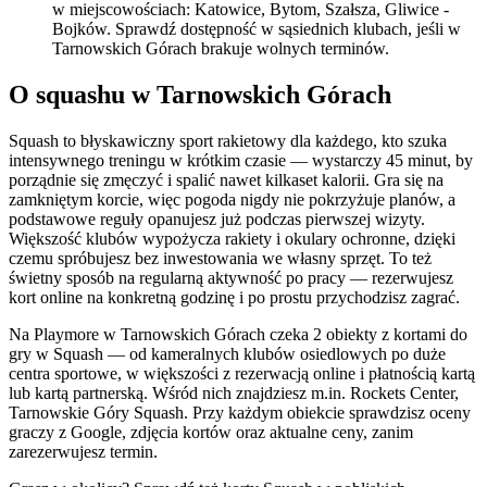
w miejscowościach: Katowice, Bytom, Szałsza, Gliwice -
Bojków. Sprawdź dostępność w sąsiednich klubach, jeśli w
Tarnowskich Górach brakuje wolnych terminów.
O squashu w Tarnowskich Górach
Squash to błyskawiczny sport rakietowy dla każdego, kto szuka
intensywnego treningu w krótkim czasie — wystarczy 45 minut, by
porządnie się zmęczyć i spalić nawet kilkaset kalorii. Gra się na
zamkniętym korcie, więc pogoda nigdy nie pokrzyżuje planów, a
podstawowe reguły opanujesz już podczas pierwszej wizyty.
Większość klubów wypożycza rakiety i okulary ochronne, dzięki
czemu spróbujesz bez inwestowania we własny sprzęt. To też
świetny sposób na regularną aktywność po pracy — rezerwujesz
kort online na konkretną godzinę i po prostu przychodzisz zagrać.
Na Playmore w Tarnowskich Górach czeka 2 obiekty z kortami do
gry w Squash — od kameralnych klubów osiedlowych po duże
centra sportowe, w większości z rezerwacją online i płatnością kartą
lub kartą partnerską. Wśród nich znajdziesz m.in. Rockets Center,
Tarnowskie Góry Squash. Przy każdym obiekcie sprawdzisz oceny
graczy z Google, zdjęcia kortów oraz aktualne ceny, zanim
zarezerwujesz termin.