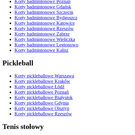
Korty badmintonowe Poznań
Korty badmintonowe Gdańsk
Korty badmintonowe Szczecin
Korty badmintonowe Bydgoszcz
Korty badmintonowe Katowice
Korty badmintonowe Rzeszów
Korty badmintonowe Zabrze
Korty badmintonowe Wieliczka
Korty badmintonowe Legionowo
Korty badmintonowe Kalisz
Pickleball
Korty pickleballowe Warszawa
Korty pickleballowe Kraków
Korty pickleballowe Łódź
Korty pickleballowe Poznań
Korty pickleballowe Białystok
Korty pickleballowe Gdynia
Korty pickleballowe Olsztyn
Korty pickleballowe Rzeszów
Tenis stołowy