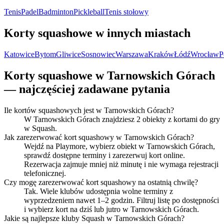
Tenis
Padel
Badminton
Pickleball
Tenis stołowy
Korty squashowe w innych miastach
Katowice
Bytom
Gliwice
Sosnowiec
Warszawa
Kraków
Łódź
Wrocław
P
Korty squashowe w Tarnowskich Górach
— najczęściej zadawane pytania
Ile kortów squashowych jest w Tarnowskich Górach?
W Tarnowskich Górach znajdziesz 2 obiekty z kortami do gry
w Squash.
Jak zarezerwować kort squashowy w Tarnowskich Górach?
Wejdź na Playmore, wybierz obiekt w Tarnowskich Górach,
sprawdź dostępne terminy i zarezerwuj kort online.
Rezerwacja zajmuje mniej niż minutę i nie wymaga rejestracji
telefonicznej.
Czy mogę zarezerwować kort squashowy na ostatnią chwilę?
Tak. Wiele klubów udostępnia wolne terminy z
wyprzedzeniem nawet 1–2 godzin. Filtruj listę po dostępności
i wybierz kort na dziś lub jutro w Tarnowskich Górach.
Jakie są najlepsze kluby Squash w Tarnowskich Górach?