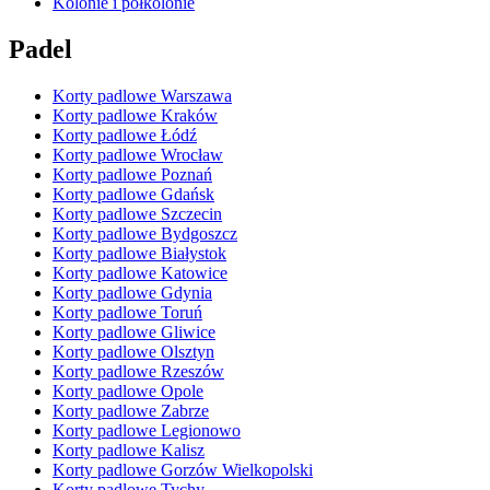
Kolonie i półkolonie
Padel
Korty padlowe Warszawa
Korty padlowe Kraków
Korty padlowe Łódź
Korty padlowe Wrocław
Korty padlowe Poznań
Korty padlowe Gdańsk
Korty padlowe Szczecin
Korty padlowe Bydgoszcz
Korty padlowe Białystok
Korty padlowe Katowice
Korty padlowe Gdynia
Korty padlowe Toruń
Korty padlowe Gliwice
Korty padlowe Olsztyn
Korty padlowe Rzeszów
Korty padlowe Opole
Korty padlowe Zabrze
Korty padlowe Legionowo
Korty padlowe Kalisz
Korty padlowe Gorzów Wielkopolski
Korty padlowe Tychy