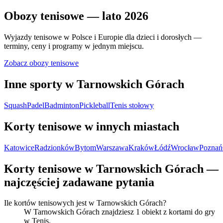
Obozy tenisowe — lato 2026
Wyjazdy tenisowe w Polsce i Europie dla dzieci i dorosłych —
terminy, ceny i programy w jednym miejscu.
Zobacz obozy tenisowe
Inne sporty w Tarnowskich Górach
Squash
Padel
Badminton
Pickleball
Tenis stołowy
Korty tenisowe w innych miastach
Katowice
Radzionków
Bytom
Warszawa
Kraków
Łódź
Wrocław
Poznań
Korty tenisowe w Tarnowskich Górach —
najczęściej zadawane pytania
Ile kortów tenisowych jest w Tarnowskich Górach?
W Tarnowskich Górach znajdziesz 1 obiekt z kortami do gry
w Tenis.