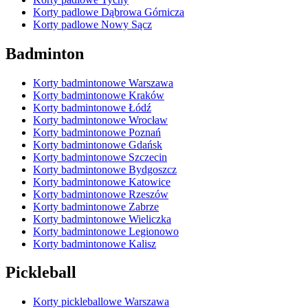
Korty padlowe Dąbrowa Górnicza
Korty padlowe Nowy Sącz
Badminton
Korty badmintonowe Warszawa
Korty badmintonowe Kraków
Korty badmintonowe Łódź
Korty badmintonowe Wrocław
Korty badmintonowe Poznań
Korty badmintonowe Gdańsk
Korty badmintonowe Szczecin
Korty badmintonowe Bydgoszcz
Korty badmintonowe Katowice
Korty badmintonowe Rzeszów
Korty badmintonowe Zabrze
Korty badmintonowe Wieliczka
Korty badmintonowe Legionowo
Korty badmintonowe Kalisz
Pickleball
Korty pickleballowe Warszawa