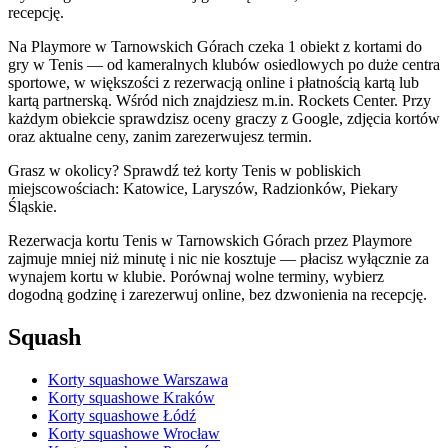
recepcję.
Na Playmore w Tarnowskich Górach czeka 1 obiekt z kortami do
gry w Tenis — od kameralnych klubów osiedlowych po duże centra
sportowe, w większości z rezerwacją online i płatnością kartą lub
kartą partnerską. Wśród nich znajdziesz m.in. Rockets Center. Przy
każdym obiekcie sprawdzisz oceny graczy z Google, zdjęcia kortów
oraz aktualne ceny, zanim zarezerwujesz termin.
Grasz w okolicy? Sprawdź też korty Tenis w pobliskich
miejscowościach: Katowice, Laryszów, Radzionków, Piekary
Śląskie.
Rezerwacja kortu Tenis w Tarnowskich Górach przez Playmore
zajmuje mniej niż minutę i nic nie kosztuje — płacisz wyłącznie za
wynajem kortu w klubie. Porównaj wolne terminy, wybierz
dogodną godzinę i zarezerwuj online, bez dzwonienia na recepcję.
Squash
Korty squashowe Warszawa
Korty squashowe Kraków
Korty squashowe Łódź
Korty squashowe Wrocław