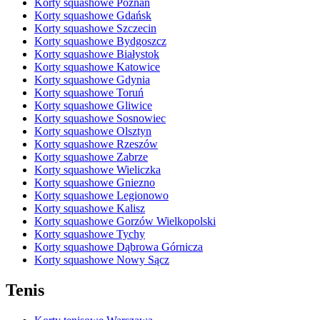
Korty squashowe Poznań
Korty squashowe Gdańsk
Korty squashowe Szczecin
Korty squashowe Bydgoszcz
Korty squashowe Białystok
Korty squashowe Katowice
Korty squashowe Gdynia
Korty squashowe Toruń
Korty squashowe Gliwice
Korty squashowe Sosnowiec
Korty squashowe Olsztyn
Korty squashowe Rzeszów
Korty squashowe Zabrze
Korty squashowe Wieliczka
Korty squashowe Gniezno
Korty squashowe Legionowo
Korty squashowe Kalisz
Korty squashowe Gorzów Wielkopolski
Korty squashowe Tychy
Korty squashowe Dąbrowa Górnicza
Korty squashowe Nowy Sącz
Tenis