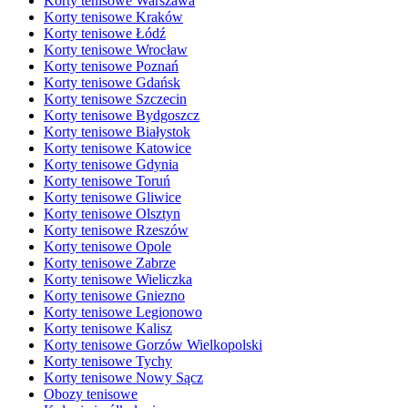
Korty tenisowe Warszawa
Korty tenisowe Kraków
Korty tenisowe Łódź
Korty tenisowe Wrocław
Korty tenisowe Poznań
Korty tenisowe Gdańsk
Korty tenisowe Szczecin
Korty tenisowe Bydgoszcz
Korty tenisowe Białystok
Korty tenisowe Katowice
Korty tenisowe Gdynia
Korty tenisowe Toruń
Korty tenisowe Gliwice
Korty tenisowe Olsztyn
Korty tenisowe Rzeszów
Korty tenisowe Opole
Korty tenisowe Zabrze
Korty tenisowe Wieliczka
Korty tenisowe Gniezno
Korty tenisowe Legionowo
Korty tenisowe Kalisz
Korty tenisowe Gorzów Wielkopolski
Korty tenisowe Tychy
Korty tenisowe Nowy Sącz
Obozy tenisowe