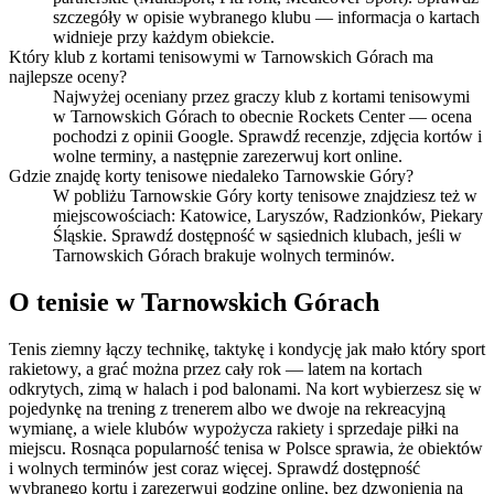
szczegóły w opisie wybranego klubu — informacja o kartach
widnieje przy każdym obiekcie.
Który klub z kortami tenisowymi w Tarnowskich Górach ma
najlepsze oceny?
Najwyżej oceniany przez graczy klub z kortami tenisowymi
w Tarnowskich Górach to obecnie Rockets Center — ocena
pochodzi z opinii Google. Sprawdź recenzje, zdjęcia kortów i
wolne terminy, a następnie zarezerwuj kort online.
Gdzie znajdę korty tenisowe niedaleko Tarnowskie Góry?
W pobliżu Tarnowskie Góry korty tenisowe znajdziesz też w
miejscowościach: Katowice, Laryszów, Radzionków, Piekary
Śląskie. Sprawdź dostępność w sąsiednich klubach, jeśli w
Tarnowskich Górach brakuje wolnych terminów.
O tenisie w Tarnowskich Górach
Tenis ziemny łączy technikę, taktykę i kondycję jak mało który sport
rakietowy, a grać można przez cały rok — latem na kortach
odkrytych, zimą w halach i pod balonami. Na kort wybierzesz się w
pojedynkę na trening z trenerem albo we dwoje na rekreacyjną
wymianę, a wiele klubów wypożycza rakiety i sprzedaje piłki na
miejscu. Rosnąca popularność tenisa w Polsce sprawia, że obiektów
i wolnych terminów jest coraz więcej. Sprawdź dostępność
wybranego kortu i zarezerwuj godzinę online, bez dzwonienia na