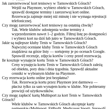
Jak zarezerwować kort tenisowy w Tarnowskich Górach?
Wejdź na Playmore, wybierz obiekt w Tarnowskich Górach,
sprawdź dostępne terminy i zarezerwuj kort online.
Rezerwacja zajmuje mniej niż minutę i nie wymaga rejestracji
telefonicznej.
Czy mogę zarezerwować kort tenisowy na ostatnią chwilę?
Tak. Wiele klubów udostępnia wolne terminy z
wyprzedzeniem nawet 1–2 godzin. Filtruj listę po dostępności
i wybierz kort na dziś lub jutro w Tarnowskich Górach.
Jakie są najlepsze kluby Tenis w Tarnowskich Górach?
Najwyżej oceniane kluby Tenis w Tarnowskich Górach
znajdziesz na górze listy — sortujemy je po ocenach Google.
Sprawdź recenzje, zdjęcia kortów i ceny przed rezerwacją.
Ile kosztuje wynajęcie kortu Tenis w Tarnowskich Górach?
Ceny wynajęcia kortu Tenis w Tarnowskich Górach zależą
od obiektu, pory dnia i dnia tygodnia. Sprawdź aktualne
cenniki w wybranym klubie na Playmore.
Czy rezerwacja kortu online jest bezpłatna?
Tak. Rezerwacja kortu przez Playmore jest darmowa —
płacisz tylko za sam wynajem kortu w klubie. Nie pobieramy
prowizji od użytkowników.
Czy mogę zapłacić kartą Multisport za kort Tenis w Tarnowskich
Górach?
Wiele klubów w Tarnowskich Górach akceptuje karty
partnerskie (Multisport, FitProfit, Medicover Sport). Sprawdź