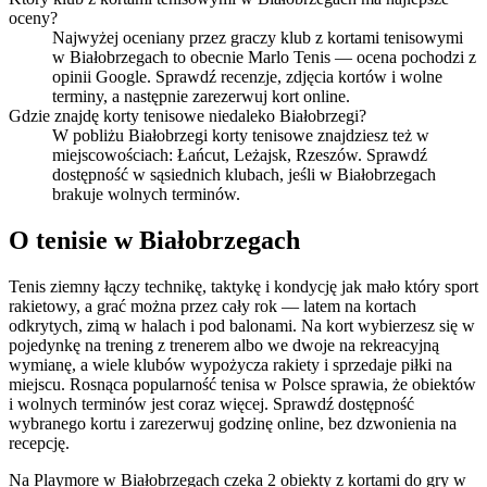
oceny?
Najwyżej oceniany przez graczy klub z kortami tenisowymi
w Białobrzegach to obecnie Marlo Tenis — ocena pochodzi z
opinii Google. Sprawdź recenzje, zdjęcia kortów i wolne
terminy, a następnie zarezerwuj kort online.
Gdzie znajdę korty tenisowe niedaleko Białobrzegi?
W pobliżu Białobrzegi korty tenisowe znajdziesz też w
miejscowościach: Łańcut, Leżajsk, Rzeszów. Sprawdź
dostępność w sąsiednich klubach, jeśli w Białobrzegach
brakuje wolnych terminów.
O tenisie w Białobrzegach
Tenis ziemny łączy technikę, taktykę i kondycję jak mało który sport
rakietowy, a grać można przez cały rok — latem na kortach
odkrytych, zimą w halach i pod balonami. Na kort wybierzesz się w
pojedynkę na trening z trenerem albo we dwoje na rekreacyjną
wymianę, a wiele klubów wypożycza rakiety i sprzedaje piłki na
miejscu. Rosnąca popularność tenisa w Polsce sprawia, że obiektów
i wolnych terminów jest coraz więcej. Sprawdź dostępność
wybranego kortu i zarezerwuj godzinę online, bez dzwonienia na
recepcję.
Na Playmore w Białobrzegach czeka 2 obiekty z kortami do gry w