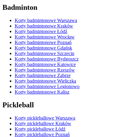
Badminton
Korty badmintonowe Warszawa
Korty badmintonowe Kraków
Korty badmintonowe Łódź
Korty badmintonowe Wrocław
Korty badmintonowe Poznań
Korty badmintonowe Gdańsk
Korty badmintonowe Szczecin
Korty badmintonowe Bydgoszcz
Korty badmintonowe Katowice
Korty badmintonowe Rzeszów
Korty badmintonowe Zabrze
Korty badmintonowe Wieliczka
Korty badmintonowe Legionowo
Korty badmintonowe Kalisz
Pickleball
Korty pickleballowe Warszawa
Korty pickleballowe Kraków
Korty pickleballowe Łódź
Korty pickleballowe Poznań