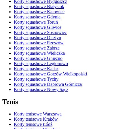
Korty squashowe Bydgoszcz
Korty squashowe Białystok
Korty squashowe Katowice
Korty squashowe Gdynia
Korty squashowe Toruń
Korty squashowe Gliwice
Korty squashowe Sosnowiec
Korty squashowe Olsztyn
Korty squashowe Rzeszów
Korty squashowe Zabrze
Korty squashowe Wieliczka
Korty squashowe Gniezno
Korty squashowe Legionowo
Korty squashowe Kalisz
Korty squashowe Gorzów Wielkopolski
Korty squashowe Tychy
Korty squashowe Dąbrowa Górnicza
Korty squashowe Nowy Sącz
Tenis
Korty tenisowe Warszawa
Korty tenisowe Kraków
Korty tenisowe Łódź