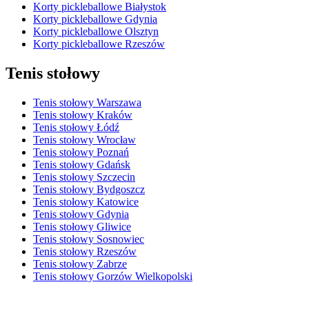
Korty pickleballowe Białystok
Korty pickleballowe Gdynia
Korty pickleballowe Olsztyn
Korty pickleballowe Rzeszów
Tenis stołowy
Tenis stołowy Warszawa
Tenis stołowy Kraków
Tenis stołowy Łódź
Tenis stołowy Wrocław
Tenis stołowy Poznań
Tenis stołowy Gdańsk
Tenis stołowy Szczecin
Tenis stołowy Bydgoszcz
Tenis stołowy Katowice
Tenis stołowy Gdynia
Tenis stołowy Gliwice
Tenis stołowy Sosnowiec
Tenis stołowy Rzeszów
Tenis stołowy Zabrze
Tenis stołowy Gorzów Wielkopolski