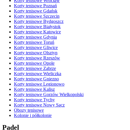
Korty tenisowe Wrocław
Korty tenisowe Poznań
Korty tenisowe Gdańsk
Korty tenisowe Szczecin
Korty tenisowe Bydgoszcz
Korty tenisowe Białystok
Korty tenisowe Katowice
Korty tenisowe Gdynia
Korty tenisowe Toruń
Korty tenisowe Gliwice
Korty tenisowe Olsztyn
Korty tenisowe Rzeszów
Korty tenisowe Opole
Korty tenisowe Zabrze
Korty tenisowe Wieliczka
Korty tenisowe Gniezno
Korty tenisowe Legionowo
Korty tenisowe Kalisz
Korty tenisowe Gorzów Wielkopolski
Korty tenisowe Tychy
Korty tenisowe Nowy Sącz
Obozy tenisowe
Kolonie i półkolonie
Padel