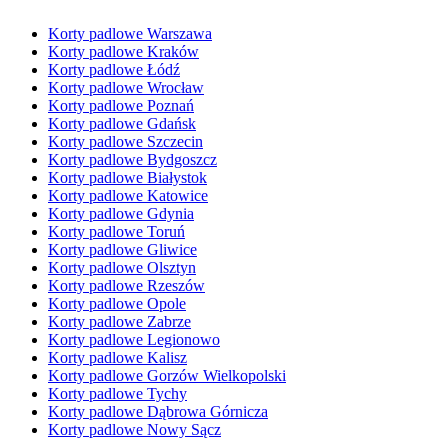
Korty padlowe Warszawa
Korty padlowe Kraków
Korty padlowe Łódź
Korty padlowe Wrocław
Korty padlowe Poznań
Korty padlowe Gdańsk
Korty padlowe Szczecin
Korty padlowe Bydgoszcz
Korty padlowe Białystok
Korty padlowe Katowice
Korty padlowe Gdynia
Korty padlowe Toruń
Korty padlowe Gliwice
Korty padlowe Olsztyn
Korty padlowe Rzeszów
Korty padlowe Opole
Korty padlowe Zabrze
Korty padlowe Legionowo
Korty padlowe Kalisz
Korty padlowe Gorzów Wielkopolski
Korty padlowe Tychy
Korty padlowe Dąbrowa Górnicza
Korty padlowe Nowy Sącz