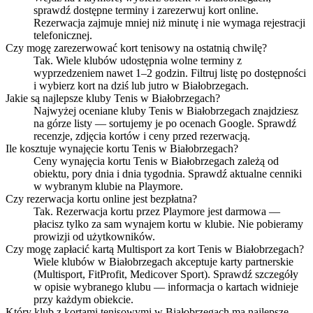
sprawdź dostępne terminy i zarezerwuj kort online.
Rezerwacja zajmuje mniej niż minutę i nie wymaga rejestracji
telefonicznej.
Czy mogę zarezerwować kort tenisowy na ostatnią chwilę?
Tak. Wiele klubów udostępnia wolne terminy z
wyprzedzeniem nawet 1–2 godzin. Filtruj listę po dostępności
i wybierz kort na dziś lub jutro w Białobrzegach.
Jakie są najlepsze kluby Tenis w Białobrzegach?
Najwyżej oceniane kluby Tenis w Białobrzegach znajdziesz
na górze listy — sortujemy je po ocenach Google. Sprawdź
recenzje, zdjęcia kortów i ceny przed rezerwacją.
Ile kosztuje wynajęcie kortu Tenis w Białobrzegach?
Ceny wynajęcia kortu Tenis w Białobrzegach zależą od
obiektu, pory dnia i dnia tygodnia. Sprawdź aktualne cenniki
w wybranym klubie na Playmore.
Czy rezerwacja kortu online jest bezpłatna?
Tak. Rezerwacja kortu przez Playmore jest darmowa —
płacisz tylko za sam wynajem kortu w klubie. Nie pobieramy
prowizji od użytkowników.
Czy mogę zapłacić kartą Multisport za kort Tenis w Białobrzegach?
Wiele klubów w Białobrzegach akceptuje karty partnerskie
(Multisport, FitProfit, Medicover Sport). Sprawdź szczegóły
w opisie wybranego klubu — informacja o kartach widnieje
przy każdym obiekcie.
Który klub z kortami tenisowymi w Białobrzegach ma najlepsze