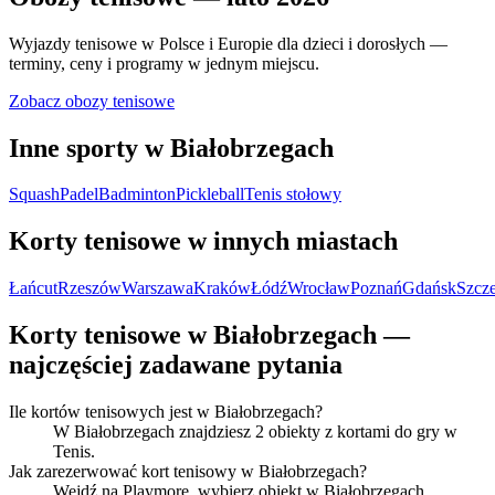
Wyjazdy tenisowe w Polsce i Europie dla dzieci i dorosłych —
terminy, ceny i programy w jednym miejscu.
Zobacz obozy tenisowe
Inne sporty w Białobrzegach
Squash
Padel
Badminton
Pickleball
Tenis stołowy
Korty tenisowe w innych miastach
Łańcut
Rzeszów
Warszawa
Kraków
Łódź
Wrocław
Poznań
Gdańsk
Szcze
Korty tenisowe w Białobrzegach —
najczęściej zadawane pytania
Ile kortów tenisowych jest w Białobrzegach?
W Białobrzegach znajdziesz 2 obiekty z kortami do gry w
Tenis.
Jak zarezerwować kort tenisowy w Białobrzegach?
Wejdź na Playmore, wybierz obiekt w Białobrzegach,