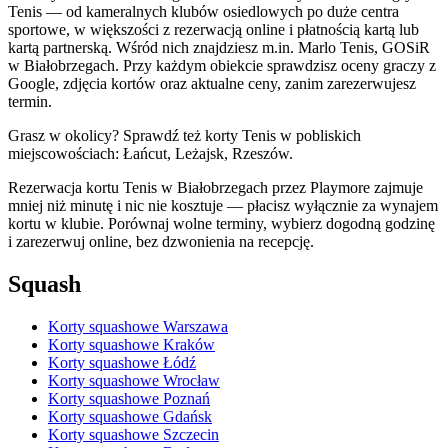
Tenis — od kameralnych klubów osiedlowych po duże centra
sportowe, w większości z rezerwacją online i płatnością kartą lub
kartą partnerską. Wśród nich znajdziesz m.in. Marlo Tenis, GOSiR
w Białobrzegach. Przy każdym obiekcie sprawdzisz oceny graczy z
Google, zdjęcia kortów oraz aktualne ceny, zanim zarezerwujesz
termin.
Grasz w okolicy? Sprawdź też korty Tenis w pobliskich
miejscowościach: Łańcut, Leżajsk, Rzeszów.
Rezerwacja kortu Tenis w Białobrzegach przez Playmore zajmuje
mniej niż minutę i nic nie kosztuje — płacisz wyłącznie za wynajem
kortu w klubie. Porównaj wolne terminy, wybierz dogodną godzinę
i zarezerwuj online, bez dzwonienia na recepcję.
Squash
Korty squashowe Warszawa
Korty squashowe Kraków
Korty squashowe Łódź
Korty squashowe Wrocław
Korty squashowe Poznań
Korty squashowe Gdańsk
Korty squashowe Szczecin