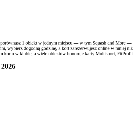
równasz 1 obiekt w jednym miejscu — w tym Squash and More — i sp
dni, wybierz dogodną godzinę, a kort zarezerwujesz online w mniej niż
kortu w klubie, a wiele obiektów honoruje karty Multisport, FitProfit
 2026