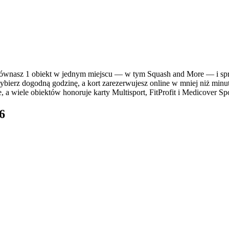
nasz 1 obiekt w jednym miejscu — w tym Squash and More — i sprawd
ybierz dogodną godzinę, a kort zarezerwujesz online w mniej niż minut
 a wiele obiektów honoruje karty Multisport, FitProfit i Medicover Spo
6