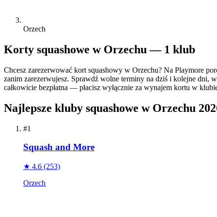
Orzech
Korty squashowe w Orzechu — 1 klub
Chcesz zarezerwować kort squashowy w Orzechu? Na Playmore porów
zanim zarezerwujesz. Sprawdź wolne terminy na dziś i kolejne dni, w
całkowicie bezpłatna — płacisz wyłącznie za wynajem kortu w klubie,
Najlepsze kluby squashowe w Orzechu 202
#1
Squash and More
★ 4.6
(253)
Orzech