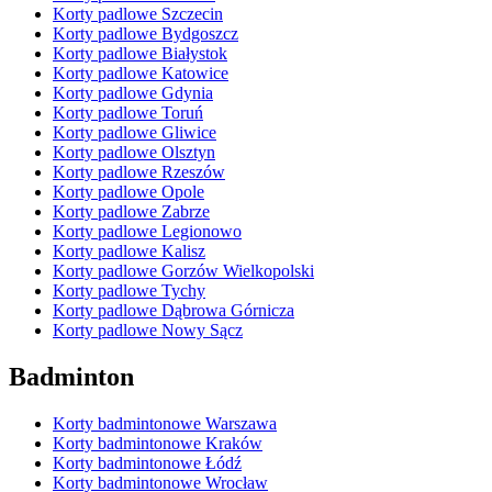
Korty padlowe Szczecin
Korty padlowe Bydgoszcz
Korty padlowe Białystok
Korty padlowe Katowice
Korty padlowe Gdynia
Korty padlowe Toruń
Korty padlowe Gliwice
Korty padlowe Olsztyn
Korty padlowe Rzeszów
Korty padlowe Opole
Korty padlowe Zabrze
Korty padlowe Legionowo
Korty padlowe Kalisz
Korty padlowe Gorzów Wielkopolski
Korty padlowe Tychy
Korty padlowe Dąbrowa Górnicza
Korty padlowe Nowy Sącz
Badminton
Korty badmintonowe Warszawa
Korty badmintonowe Kraków
Korty badmintonowe Łódź
Korty badmintonowe Wrocław