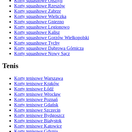
Korty squashowe Olsztyn
Korty squashowe Rzeszów
Korty squashowe Zabrze
Korty squashowe Wieliczka
Korty squashowe Gniezno
Korty squashowe Legionowo
Korty squashowe Kalisz
Korty squashowe Gorzów Wielkopolski
Korty squashowe Tychy
Korty squashowe Dąbrowa Górnicza
Korty squashowe Nowy Sącz
Tenis
Korty tenisowe Warszawa
Korty tenisowe Kraków
Korty tenisowe Łódź
Korty tenisowe Wrocław
Korty tenisowe Poznań
Korty tenisowe Gdańsk
Korty tenisowe Szczecin
Korty tenisowe Bydgoszcz
Korty tenisowe Białystok
Korty tenisowe Katowice
Korty tenisowe Gdynia