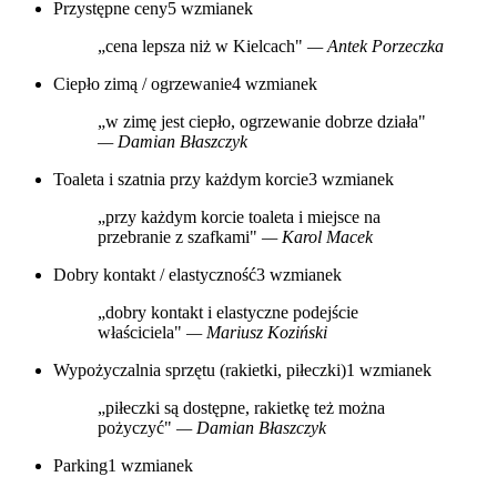
Przystępne ceny
5 wzmianek
„cena lepsza niż w Kielcach"
— Antek Porzeczka
Ciepło zimą / ogrzewanie
4 wzmianek
„w zimę jest ciepło, ogrzewanie dobrze działa"
— Damian Błaszczyk
Toaleta i szatnia przy każdym korcie
3 wzmianek
„przy każdym korcie toaleta i miejsce na
przebranie z szafkami"
— Karol Macek
Dobry kontakt / elastyczność
3 wzmianek
„dobry kontakt i elastyczne podejście
właściciela"
— Mariusz Koziński
Wypożyczalnia sprzętu (rakietki, piłeczki)
1 wzmianek
„piłeczki są dostępne, rakietkę też można
pożyczyć"
— Damian Błaszczyk
Parking
1 wzmianek