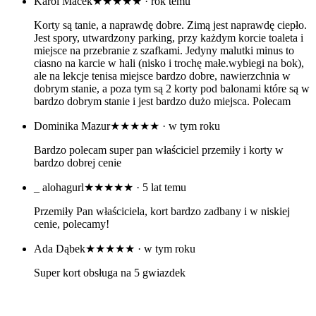
Karol Macek
★★★★★
· rok temu
Korty są tanie, a naprawdę dobre. Zimą jest naprawdę ciepło.
Jest spory, utwardzony parking, przy każdym korcie toaleta i
miejsce na przebranie z szafkami. Jedyny malutki minus to
ciasno na karcie w hali (nisko i trochę małe.wybiegi na bok),
ale na lekcje tenisa miejsce bardzo dobre, nawierzchnia w
dobrym stanie, a poza tym są 2 korty pod balonami które są w
bardzo dobrym stanie i jest bardzo dużo miejsca. Polecam
Dominika Mazur
★★★★★
· w tym roku
Bardzo polecam super pan właściciel przemiły i korty w
bardzo dobrej cenie
_ alohagurl
★★★★★
· 5 lat temu
Przemiły Pan właściciela, kort bardzo zadbany i w niskiej
cenie, polecamy!
Ada Dąbek
★★★★★
· w tym roku
Super kort obsługa na 5 gwiazdek