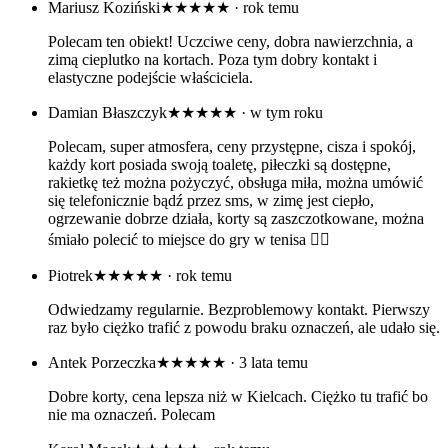
Mariusz Koziński
★★★★★
· rok temu
Polecam ten obiekt! Uczciwe ceny, dobra nawierzchnia, a
zimą cieplutko na kortach. Poza tym dobry kontakt i
elastyczne podejście właściciela.
Damian Błaszczyk
★★★★★
· w tym roku
Polecam, super atmosfera, ceny przystępne, cisza i spokój,
każdy kort posiada swoją toaletę, piłeczki są dostępne,
rakietkę też można pożyczyć, obsługa miła, można umówić
się telefonicznie bądź przez sms, w zimę jest ciepło,
ogrzewanie dobrze działa, korty są zaszczotkowane, można
śmiało polecić to miejsce do gry w tenisa 👌🏻
Piotrek
★★★★★
· rok temu
Odwiedzamy regularnie. Bezproblemowy kontakt. Pierwszy
raz było ciężko trafić z powodu braku oznaczeń, ale udało się.
Antek Porzeczka
★★★★★
· 3 lata temu
Dobre korty, cena lepsza niż w Kielcach. Ciężko tu trafić bo
nie ma oznaczeń. Polecam