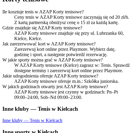
Ile kosztuje tenis w AZAP Korty tenisowe?
Ceny tenis w AZAP Korty tenisowe zaczynają się od 20 zł/h.
Z kartą partnerską obniżysz cenę o 15 zł za każdą kartę.
Gdzie znajduje się AZAP Korty tenisowe?
AZAP Korty tenisowe znajduje się przy ul. Lubrzanka 60,
Kielce, Kielce.
Jak zarezerwować kort w AZAP Korty tenisowe?
Zarezerwuj kort online przez Playmore. Wybierz datę,
godzinę i sport, a następnie potwierdź rezerwację.
W jakie sporty można grać w AZAP Korty tenisowe?
W AZAP Korty tenisowe (Kielce) zagrasz w: Tenis. Sprawdź
dostępne terminy i zarezerwuj kort online przez Playmore.
Jakie udogodnienia oferuje AZAP Korty tenisowe?
AZAP Korty tenisowe oferuje m.in.: Szkółka juniorska.
W jakich godzinach otwarty jest AZAP Korty tenisowe?
AZAP Korty tenisowe jest czynny w godzinach: Pn–Pt
09:00–24:00, Sob–Nd 09:00–23:00.
Inne kluby — Tenis w Kielcach
Inne kluby — Tenis w Kielcach
Inne sporty w Kielcach