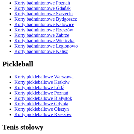
Korty badmintonowe Poznań
Korty badmintonowe Gdańsk
Korty badmintonowe Szczecin
Korty badmintonowe Bydgoszcz
Korty badmintonowe Katowice
Korty badmintonowe Rzeszów
Korty badmintonowe Zabrze
Korty badmintonowe Wieliczka
Korty badmintonowe Legionowo
Korty badmintonowe Kalisz
Pickleball
Korty pickleballowe Warszawa
Korty pickleballowe Kraków
Korty pickleballowe Łódź
Korty pickleballowe Poznań
Korty pickleballowe Białystok
Korty pickleballowe Gdynia
Korty pickleballowe Olsztyn
Korty pickleballowe Rzeszów
Tenis stołowy