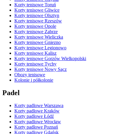
Korty tenisowe Toruń
Korty tenisowe Gliwice
Korty tenisowe Olsztyn
Korty tenisowe Rzeszów
Korty tenisowe Opole
Korty tenisowe Zabrze
Korty tenisowe Wieliczka
Korty tenisowe Gniezno
Korty tenisowe Legionowo
Korty tenisowe Kalisz
Korty tenisowe Gorzów Wielkopolski
Korty tenisowe Tychy
Korty tenisowe Nowy Sącz
Obozy tenisowe
Kolonie i półkolonie
Padel
Korty padlowe Warszawa
Korty padlowe Kraków
Korty padlowe Łódź
Korty padlowe Wrocław
Korty padlowe Poznań
Korty padlowe Gdańsk