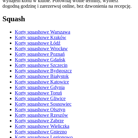
wynajem kortu w klubie. Porównaj wolne terminy, wybierz
dogodną godzinę i zarezerwuj online, bez dzwonienia na recepcję.
Squash
Korty squashowe Warszawa
Korty squashowe Kraków
Korty squashowe Łódź
Korty squashowe Wrocław
Korty squashowe Poznań
Korty squashowe Gdańsk
Korty squashowe Szczecin
Korty squashowe Bydgoszcz
Korty squashowe Białystok
Korty squashowe Katowice
Korty squashowe Gdynia
Korty squashowe Toruń
Korty squashowe Gliwice
Korty squashowe Sosnowiec
Korty squashowe Olsztyn
Korty squashowe Rzeszów
Korty squashowe Zabrze
Korty squashowe Wieliczka
Korty squashowe Gniezno
Korty squashowe Legionowo