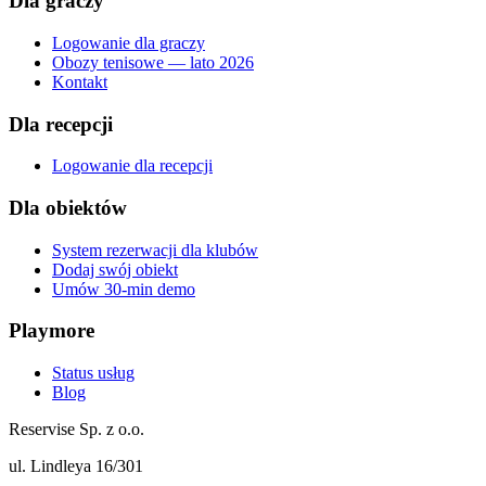
Dla graczy
Logowanie dla graczy
Obozy tenisowe — lato 2026
Kontakt
Dla recepcji
Logowanie dla recepcji
Dla obiektów
System rezerwacji dla klubów
Dodaj swój obiekt
Umów 30-min demo
Playmore
Status usług
Blog
Reservise Sp. z o.o.
ul. Lindleya 16/301