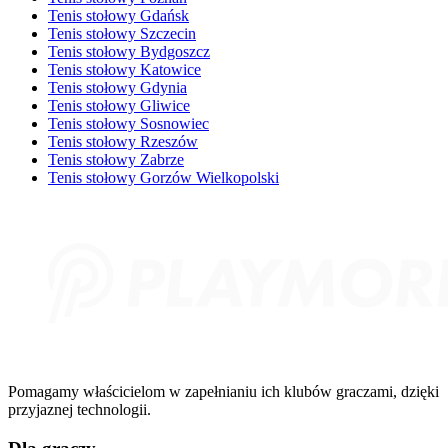
Tenis stołowy Gdańsk
Tenis stołowy Szczecin
Tenis stołowy Bydgoszcz
Tenis stołowy Katowice
Tenis stołowy Gdynia
Tenis stołowy Gliwice
Tenis stołowy Sosnowiec
Tenis stołowy Rzeszów
Tenis stołowy Zabrze
Tenis stołowy Gorzów Wielkopolski
Pomagamy właścicielom w zapełnianiu ich klubów graczami, dzięki
przyjaznej technologii.