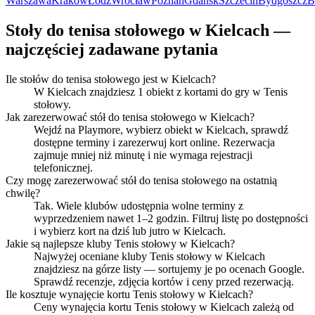
Warszawa
Kraków
Łódź
Wrocław
Poznań
Gdańsk
Szczecin
Bydgoszcz
B
Stoły do tenisa stołowego w Kielcach —
najczęściej zadawane pytania
Ile stołów do tenisa stołowego jest w Kielcach?
W Kielcach znajdziesz 1 obiekt z kortami do gry w Tenis
stołowy.
Jak zarezerwować stół do tenisa stołowego w Kielcach?
Wejdź na Playmore, wybierz obiekt w Kielcach, sprawdź
dostępne terminy i zarezerwuj kort online. Rezerwacja
zajmuje mniej niż minutę i nie wymaga rejestracji
telefonicznej.
Czy mogę zarezerwować stół do tenisa stołowego na ostatnią
chwilę?
Tak. Wiele klubów udostępnia wolne terminy z
wyprzedzeniem nawet 1–2 godzin. Filtruj listę po dostępności
i wybierz kort na dziś lub jutro w Kielcach.
Jakie są najlepsze kluby Tenis stołowy w Kielcach?
Najwyżej oceniane kluby Tenis stołowy w Kielcach
znajdziesz na górze listy — sortujemy je po ocenach Google.
Sprawdź recenzje, zdjęcia kortów i ceny przed rezerwacją.
Ile kosztuje wynajęcie kortu Tenis stołowy w Kielcach?
Ceny wynajęcia kortu Tenis stołowy w Kielcach zależą od