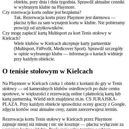
obiektu, pory dnia i dnia tygodnia. Sprawdź aktualne cenniki
w wybranym klubie na Playmore.
Czy rezerwacja kortu online jest bezpłatna?
Tak. Rezerwacja kortu przez Playmore jest darmowa —
płacisz tylko za sam wynajem kortu w klubie. Nie pobieramy
prowizji od użytkowników.
Czy mogę zapłacić kartą Multisport za kort Tenis stołowy w
Kielcach?
Wiele klubów w Kielcach akceptuje karty partnerskie
(Multisport, FitProfit, Medicover Sport). Sprawdź szczegóły
w opisie wybranego klubu — informacja o kartach widnieje
przy każdym obiekcie.
O tenisie stołowym w Kielcach
Na Playmore w Kielcach czeka 1 obiekt z kortami do gry w Tenis
stołowy — od kameralnych klubów osiedlowych po duże centra
sportowe, w większości z rezerwacją online i płatnością kartą lub
kartą partnerską. Wśród nich znajdziesz m.in. CS JURAJSKA-
PLAZA. Przy każdym obiekcie sprawdzisz oceny graczy z Google,
zdjęcia kortów oraz aktualne ceny, zanim zarezerwujesz termin.
Rezerwacja kortu Tenis stołowy w Kielcach przez Playmore
zajmuje mniej niż minutę i nic nie kosztuje — płacisz wyłącznie za