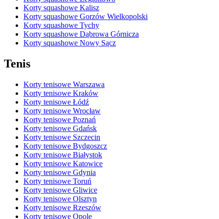
Korty squashowe Kalisz
Korty squashowe Gorzów Wielkopolski
Korty squashowe Tychy
Korty squashowe Dąbrowa Górnicza
Korty squashowe Nowy Sącz
Tenis
Korty tenisowe Warszawa
Korty tenisowe Kraków
Korty tenisowe Łódź
Korty tenisowe Wrocław
Korty tenisowe Poznań
Korty tenisowe Gdańsk
Korty tenisowe Szczecin
Korty tenisowe Bydgoszcz
Korty tenisowe Białystok
Korty tenisowe Katowice
Korty tenisowe Gdynia
Korty tenisowe Toruń
Korty tenisowe Gliwice
Korty tenisowe Olsztyn
Korty tenisowe Rzeszów
Korty tenisowe Opole