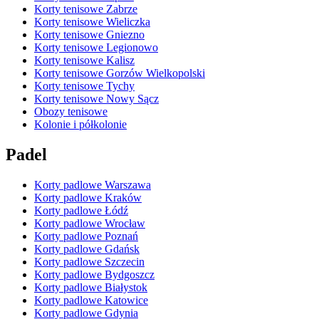
Korty tenisowe Zabrze
Korty tenisowe Wieliczka
Korty tenisowe Gniezno
Korty tenisowe Legionowo
Korty tenisowe Kalisz
Korty tenisowe Gorzów Wielkopolski
Korty tenisowe Tychy
Korty tenisowe Nowy Sącz
Obozy tenisowe
Kolonie i półkolonie
Padel
Korty padlowe Warszawa
Korty padlowe Kraków
Korty padlowe Łódź
Korty padlowe Wrocław
Korty padlowe Poznań
Korty padlowe Gdańsk
Korty padlowe Szczecin
Korty padlowe Bydgoszcz
Korty padlowe Białystok
Korty padlowe Katowice
Korty padlowe Gdynia