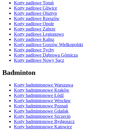
Korty padlowe Toruń
Korty padlowe Gliwice
Korty padlowe Olsztyn
Korty padlowe Rzeszów
Korty padlowe Opole
Korty padlowe Zabrze
Korty padlowe Legionowo
Korty padlowe Kalisz
Korty padlowe Gorzów Wielkopolski
Korty padlowe Tychy
Korty padlowe Dąbrowa Górnicza
Korty padlowe Nowy Sącz
Badminton
Korty badmintonowe Warszawa
Korty badmintonowe Kraków
Korty badmintonowe Łódź
Korty badmintonowe Wrocław
Korty badmintonowe Poznań
Korty badmintonowe Gdańsk
Korty badmintonowe Szczecin
Korty badmintonowe Bydgoszcz
Korty badmintonowe Katowice