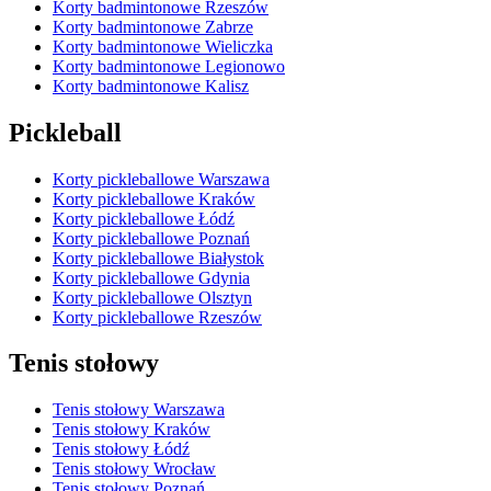
Korty badmintonowe Rzeszów
Korty badmintonowe Zabrze
Korty badmintonowe Wieliczka
Korty badmintonowe Legionowo
Korty badmintonowe Kalisz
Pickleball
Korty pickleballowe Warszawa
Korty pickleballowe Kraków
Korty pickleballowe Łódź
Korty pickleballowe Poznań
Korty pickleballowe Białystok
Korty pickleballowe Gdynia
Korty pickleballowe Olsztyn
Korty pickleballowe Rzeszów
Tenis stołowy
Tenis stołowy Warszawa
Tenis stołowy Kraków
Tenis stołowy Łódź
Tenis stołowy Wrocław
Tenis stołowy Poznań