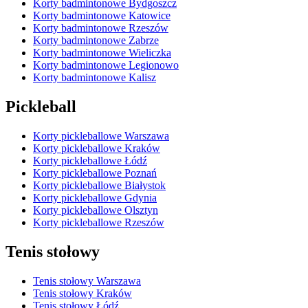
Korty badmintonowe Bydgoszcz
Korty badmintonowe Katowice
Korty badmintonowe Rzeszów
Korty badmintonowe Zabrze
Korty badmintonowe Wieliczka
Korty badmintonowe Legionowo
Korty badmintonowe Kalisz
Pickleball
Korty pickleballowe Warszawa
Korty pickleballowe Kraków
Korty pickleballowe Łódź
Korty pickleballowe Poznań
Korty pickleballowe Białystok
Korty pickleballowe Gdynia
Korty pickleballowe Olsztyn
Korty pickleballowe Rzeszów
Tenis stołowy
Tenis stołowy Warszawa
Tenis stołowy Kraków
Tenis stołowy Łódź