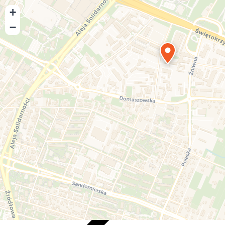
+
−
Playmore