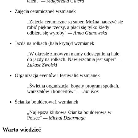
talent"
— Małgorzata Galera
Zajęcia ceramiczne
4 wzmianek
„Zajęcia ceramiczne są super. Można nauczyć się
robić piękne rzeczy, a płaci się tylko kiedy
odbiera się wyroby"
— Anna Gumowska
Jazda na rolkach (hala kryta)
4 wzmianek
„W okresie zimowym mamy udostępnioną hale
do jazdy na rolkach. Nawierzchnia jest super"
—
Łukasz Zwolski
Organizacja eventów i festiwali
4 wzmianek
„Świetna organizacja, bogaty program spotkań,
warsztatów i koncertów"
— Jan Kos
Ścianka boulderowa
1 wzmianek
„Najlepsza klubowa ścianka boulderowa w
Polsce"
— Michał Dziarmaga
Warto wiedzieć