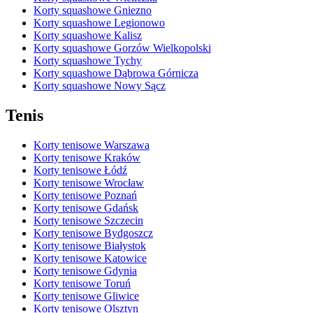
Korty squashowe Gniezno
Korty squashowe Legionowo
Korty squashowe Kalisz
Korty squashowe Gorzów Wielkopolski
Korty squashowe Tychy
Korty squashowe Dąbrowa Górnicza
Korty squashowe Nowy Sącz
Tenis
Korty tenisowe Warszawa
Korty tenisowe Kraków
Korty tenisowe Łódź
Korty tenisowe Wrocław
Korty tenisowe Poznań
Korty tenisowe Gdańsk
Korty tenisowe Szczecin
Korty tenisowe Bydgoszcz
Korty tenisowe Białystok
Korty tenisowe Katowice
Korty tenisowe Gdynia
Korty tenisowe Toruń
Korty tenisowe Gliwice
Korty tenisowe Olsztyn