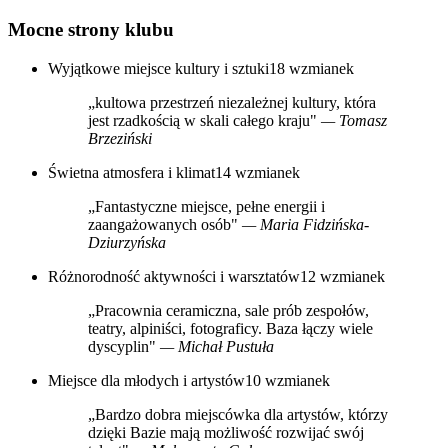
Mocne strony klubu
Wyjątkowe miejsce kultury i sztuki
18 wzmianek
„kultowa przestrzeń niezależnej kultury, która
jest rzadkością w skali całego kraju"
— Tomasz
Brzeziński
Świetna atmosfera i klimat
14 wzmianek
„Fantastyczne miejsce, pełne energii i
zaangażowanych osób"
— Maria Fidzińska-
Dziurzyńska
Różnorodność aktywności i warsztatów
12 wzmianek
„Pracownia ceramiczna, sale prób zespołów,
teatry, alpiniści, fotograficy. Baza łączy wiele
dyscyplin"
— Michał Pustuła
Miejsce dla młodych i artystów
10 wzmianek
„Bardzo dobra miejscówka dla artystów, którzy
dzięki Bazie mają możliwość rozwijać swój