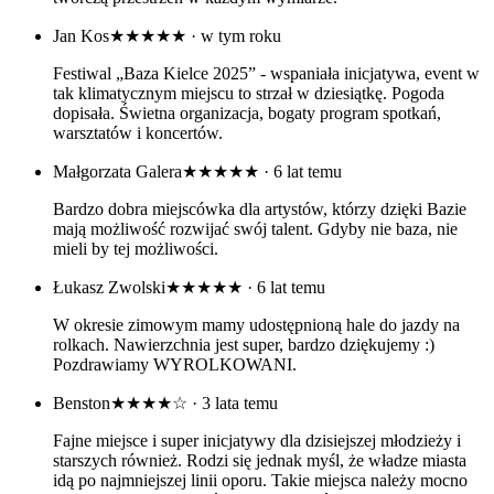
Jan Kos
★★★★★
· w tym roku
Festiwal „Baza Kielce 2025” - wspaniała inicjatywa, event w
tak klimatycznym miejscu to strzał w dziesiątkę. Pogoda
dopisała. Świetna organizacja, bogaty program spotkań,
warsztatów i koncertów.
Małgorzata Galera
★★★★★
· 6 lat temu
Bardzo dobra miejscówka dla artystów, którzy dzięki Bazie
mają możliwość rozwijać swój talent. Gdyby nie baza, nie
mieli by tej możliwości.
Łukasz Zwolski
★★★★★
· 6 lat temu
W okresie zimowym mamy udostępnioną hale do jazdy na
rolkach. Nawierzchnia jest super, bardzo dziękujemy :)
Pozdrawiamy WYROLKOWANI.
Benston
★★★★☆
· 3 lata temu
Fajne miejsce i super inicjatywy dla dzisiejszej młodzieży i
starszych również. Rodzi się jednak myśl, że władze miasta
idą po najmniejszej linii oporu. Takie miejsca należy mocno