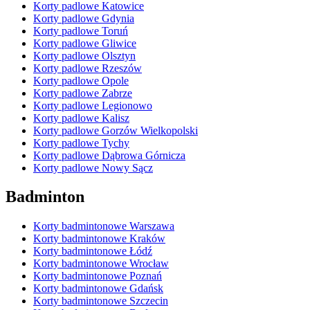
Korty padlowe Katowice
Korty padlowe Gdynia
Korty padlowe Toruń
Korty padlowe Gliwice
Korty padlowe Olsztyn
Korty padlowe Rzeszów
Korty padlowe Opole
Korty padlowe Zabrze
Korty padlowe Legionowo
Korty padlowe Kalisz
Korty padlowe Gorzów Wielkopolski
Korty padlowe Tychy
Korty padlowe Dąbrowa Górnicza
Korty padlowe Nowy Sącz
Badminton
Korty badmintonowe Warszawa
Korty badmintonowe Kraków
Korty badmintonowe Łódź
Korty badmintonowe Wrocław
Korty badmintonowe Poznań
Korty badmintonowe Gdańsk
Korty badmintonowe Szczecin