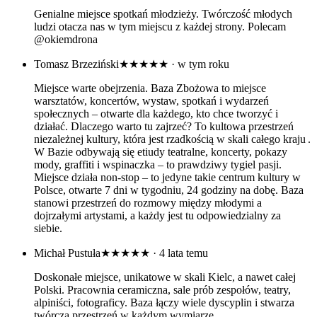
Genialne miejsce spotkań młodzieży. Twórczość młodych
ludzi otacza nas w tym miejscu z każdej strony. Polecam
@okiemdrona
Tomasz Brzeziński
★★★★★
· w tym roku
Miejsce warte obejrzenia. Baza Zbożowa to miejsce
warsztatów, koncertów, wystaw, spotkań i wydarzeń
społecznych – otwarte dla każdego, kto chce tworzyć i
działać. Dlaczego warto tu zajrzeć? To kultowa przestrzeń
niezależnej kultury, która jest rzadkością w skali całego kraju .
W Bazie odbywają się etiudy teatralne, koncerty, pokazy
mody, graffiti i wspinaczka – to prawdziwy tygiel pasji.
Miejsce działa non-stop – to jedyne takie centrum kultury w
Polsce, otwarte 7 dni w tygodniu, 24 godziny na dobę. Baza
stanowi przestrzeń do rozmowy między młodymi a
dojrzałymi artystami, a każdy jest tu odpowiedzialny za
siebie.
Michał Pustuła
★★★★★
· 4 lata temu
Doskonałe miejsce, unikatowe w skali Kielc, a nawet całej
Polski. Pracownia ceramiczna, sale prób zespołów, teatry,
alpiniści, fotograficy. Baza łączy wiele dyscyplin i stwarza
twórczą przestrzeń w każdym wymiarze.