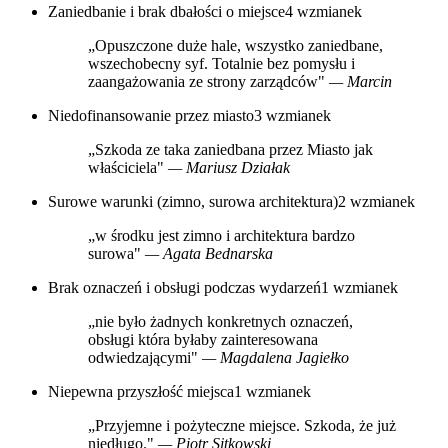
Zaniedbanie i brak dbałości o miejsce
4 wzmianek
„Opuszczone duże hale, wszystko zaniedbane,
wszechobecny syf. Totalnie bez pomysłu i
zaangażowania ze strony zarządców"
— Marcin
Niedofinansowanie przez miasto
3 wzmianek
„Szkoda ze taka zaniedbana przez Miasto jak
właściciela"
— Mariusz Działak
Surowe warunki (zimno, surowa architektura)
2 wzmianek
„w środku jest zimno i architektura bardzo
surowa"
— Agata Bednarska
Brak oznaczeń i obsługi podczas wydarzeń
1 wzmianek
„nie było żadnych konkretnych oznaczeń,
obsługi która byłaby zainteresowana
odwiedzającymi"
— Magdalena Jagiełko
Niepewna przyszłość miejsca
1 wzmianek
„Przyjemne i pożyteczne miejsce. Szkoda, że już
niedługo."
— Piotr Sitkowski