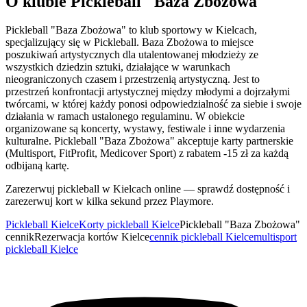
O klubie Pickleball "Baza Zbożowa"
Pickleball "Baza Zbożowa" to klub sportowy w Kielcach,
specjalizujący się w Pickleball. Baza Zbożowa to miejsce
poszukiwań artystycznych dla utalentowanej młodzieży ze
wszystkich dziedzin sztuki, działające w warunkach
nieograniczonych czasem i przestrzenią artystyczną. Jest to
przestrzeń konfrontacji artystycznej między młodymi a dojrzałymi
twórcami, w której każdy ponosi odpowiedzialność za siebie i swoje
działania w ramach ustalonego regulaminu. W obiekcie
organizowane są koncerty, wystawy, festiwale i inne wydarzenia
kulturalne. Pickleball "Baza Zbożowa" akceptuje karty partnerskie
(Multisport, FitProfit, Medicover Sport) z rabatem -15 zł za każdą
odbijaną kartę.
Zarezerwuj pickleball w Kielcach online — sprawdź dostępność i
zarezerwuj kort w kilka sekund przez Playmore.
Pickleball Kielce
Korty pickleball Kielce
Pickleball "Baza Zbożowa"
cennik
Rezerwacja kortów Kielce
cennik pickleball Kielce
multisport
pickleball Kielce