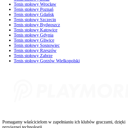
Tenis stołowy Wrocław
Tenis stołowy Poznań
Tenis stołowy Gdańsk
Tenis stołowy Szczecin
Tenis stołowy Bydgoszcz
Tenis stołowy Katowice
Tenis stołowy Gdynia
Tenis stołowy Gliwice
Tenis stołowy Sosnowiec
Tenis stołowy Rzeszów
Tenis stołowy Zabrze
Tenis stołowy Gorzów Wielkopolski
Pomagamy właścicielom w zapełnianiu ich klubów graczami, dzięki
przyjaznej technologii.