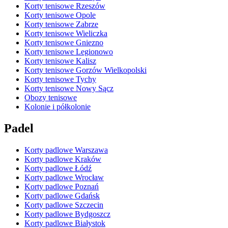
Korty tenisowe Rzeszów
Korty tenisowe Opole
Korty tenisowe Zabrze
Korty tenisowe Wieliczka
Korty tenisowe Gniezno
Korty tenisowe Legionowo
Korty tenisowe Kalisz
Korty tenisowe Gorzów Wielkopolski
Korty tenisowe Tychy
Korty tenisowe Nowy Sącz
Obozy tenisowe
Kolonie i półkolonie
Padel
Korty padlowe Warszawa
Korty padlowe Kraków
Korty padlowe Łódź
Korty padlowe Wrocław
Korty padlowe Poznań
Korty padlowe Gdańsk
Korty padlowe Szczecin
Korty padlowe Bydgoszcz
Korty padlowe Białystok