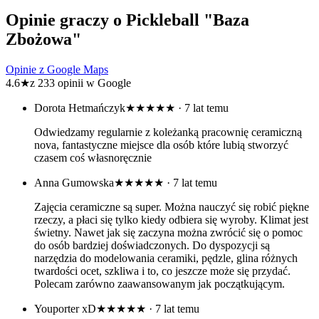
Opinie graczy o Pickleball "Baza
Zbożowa"
Opinie z Google Maps
4.6
★
z 233 opinii w Google
Dorota Hetmańczyk
★★★★★
· 7 lat temu
Odwiedzamy regularnie z koleżanką pracownię ceramiczną
nova, fantastyczne miejsce dla osób które lubią stworzyć
czasem coś własnoręcznie
Anna Gumowska
★★★★★
· 7 lat temu
Zajęcia ceramiczne są super. Można nauczyć się robić piękne
rzeczy, a płaci się tylko kiedy odbiera się wyroby. Klimat jest
świetny. Nawet jak się zaczyna można zwrócić się o pomoc
do osób bardziej doświadczonych. Do dyspozycji są
narzędzia do modelowania ceramiki, pędzle, glina różnych
twardości ocet, szkliwa i to, co jeszcze może się przydać.
Polecam zarówno zaawansowanym jak początkującym.
Youporter xD
★★★★★
· 7 lat temu