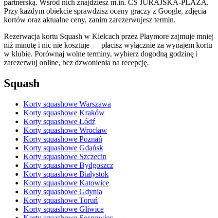
partnerską. Wśród nich znajdziesz m.in. CS JURAJSKA-PLAZA.
Przy każdym obiekcie sprawdzisz oceny graczy z Google, zdjęcia
kortów oraz aktualne ceny, zanim zarezerwujesz termin.
Rezerwacja kortu Squash w Kielcach przez Playmore zajmuje mniej
niż minutę i nic nie kosztuje — płacisz wyłącznie za wynajem kortu
w klubie. Porównaj wolne terminy, wybierz dogodną godzinę i
zarezerwuj online, bez dzwonienia na recepcję.
Squash
Korty squashowe Warszawa
Korty squashowe Kraków
Korty squashowe Łódź
Korty squashowe Wrocław
Korty squashowe Poznań
Korty squashowe Gdańsk
Korty squashowe Szczecin
Korty squashowe Bydgoszcz
Korty squashowe Białystok
Korty squashowe Katowice
Korty squashowe Gdynia
Korty squashowe Toruń
Korty squashowe Gliwice
Korty squashowe Sosnowiec