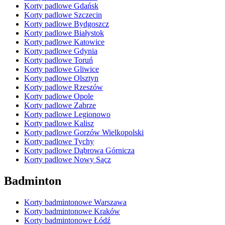
Korty padlowe Gdańsk
Korty padlowe Szczecin
Korty padlowe Bydgoszcz
Korty padlowe Białystok
Korty padlowe Katowice
Korty padlowe Gdynia
Korty padlowe Toruń
Korty padlowe Gliwice
Korty padlowe Olsztyn
Korty padlowe Rzeszów
Korty padlowe Opole
Korty padlowe Zabrze
Korty padlowe Legionowo
Korty padlowe Kalisz
Korty padlowe Gorzów Wielkopolski
Korty padlowe Tychy
Korty padlowe Dąbrowa Górnicza
Korty padlowe Nowy Sącz
Badminton
Korty badmintonowe Warszawa
Korty badmintonowe Kraków
Korty badmintonowe Łódź