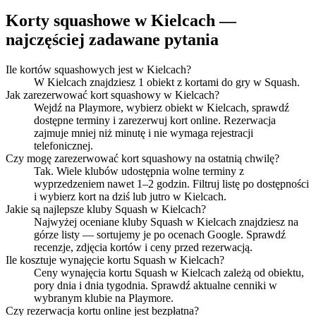
Korty squashowe w Kielcach —
najczęściej zadawane pytania
Ile kortów squashowych jest w Kielcach?
W Kielcach znajdziesz 1 obiekt z kortami do gry w Squash.
Jak zarezerwować kort squashowy w Kielcach?
Wejdź na Playmore, wybierz obiekt w Kielcach, sprawdź
dostępne terminy i zarezerwuj kort online. Rezerwacja
zajmuje mniej niż minutę i nie wymaga rejestracji
telefonicznej.
Czy mogę zarezerwować kort squashowy na ostatnią chwilę?
Tak. Wiele klubów udostępnia wolne terminy z
wyprzedzeniem nawet 1–2 godzin. Filtruj listę po dostępności
i wybierz kort na dziś lub jutro w Kielcach.
Jakie są najlepsze kluby Squash w Kielcach?
Najwyżej oceniane kluby Squash w Kielcach znajdziesz na
górze listy — sortujemy je po ocenach Google. Sprawdź
recenzje, zdjęcia kortów i ceny przed rezerwacją.
Ile kosztuje wynajęcie kortu Squash w Kielcach?
Ceny wynajęcia kortu Squash w Kielcach zależą od obiektu,
pory dnia i dnia tygodnia. Sprawdź aktualne cenniki w
wybranym klubie na Playmore.
Czy rezerwacja kortu online jest bezpłatna?