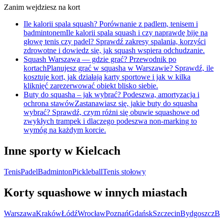
Zanim wejdziesz na kort
Ile kalorii spala squash? Porównanie z padlem, tenisem i
badmintonem
Ile kalorii spala squash i czy naprawdę bije na
głowę tenis czy padel? Sprawdź zakresy spalania, korzyści
zdrowotne i dowiedz się, jak squash wspiera odchudzanie.
Squash Warszawa — gdzie grać? Przewodnik po
kortach
Planujesz grać w squasha w Warszawie? Sprawdź, ile
kosztuje kort, jak działają karty sportowe i jak w kilka
kliknięć zarezerwować obiekt blisko siebie.
Buty do squasha – jak wybrać? Podeszwa, amortyzacja i
ochrona stawów
Zastanawiasz się, jakie buty do squasha
wybrać? Sprawdź, czym różni się obuwie squashowe od
zwykłych trampek i dlaczego podeszwa non-marking to
wymóg na każdym korcie.
Inne sporty w Kielcach
Tenis
Padel
Badminton
Pickleball
Tenis stołowy
Korty squashowe w innych miastach
Warszawa
Kraków
Łódź
Wrocław
Poznań
Gdańsk
Szczecin
Bydgoszcz
B