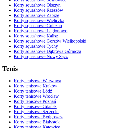
Korty squashowe Olsztyn
Korty squashowe Rzeszów
Korty squashowe Zabrze
Korty squashowe Wieliczka
Korty squashowe Gniezno
Korty squashowe Legionowo
Korty squashowe Kalisz
Korty squashowe Gorzów Wielkopolski
Korty squashowe Tychy
Korty squashowe Dąbrowa Górnicza
Korty squashowe Nowy Sącz
Tenis
Korty tenisowe Warszawa
Korty tenisowe Kraków
Korty tenisowe Łódź
Korty tenisowe Wrocław
Korty tenisowe Poznań
Korty tenisowe Gdańsk
Korty tenisowe Szczecin
Korty tenisowe Bydgoszcz
Korty tenisowe Białystok
Korty tenisowe Katowice