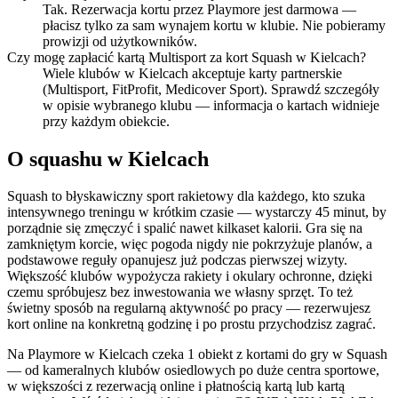
Tak. Rezerwacja kortu przez Playmore jest darmowa —
płacisz tylko za sam wynajem kortu w klubie. Nie pobieramy
prowizji od użytkowników.
Czy mogę zapłacić kartą Multisport za kort Squash w Kielcach?
Wiele klubów w Kielcach akceptuje karty partnerskie
(Multisport, FitProfit, Medicover Sport). Sprawdź szczegóły
w opisie wybranego klubu — informacja o kartach widnieje
przy każdym obiekcie.
O squashu w Kielcach
Squash to błyskawiczny sport rakietowy dla każdego, kto szuka
intensywnego treningu w krótkim czasie — wystarczy 45 minut, by
porządnie się zmęczyć i spalić nawet kilkaset kalorii. Gra się na
zamkniętym korcie, więc pogoda nigdy nie pokrzyżuje planów, a
podstawowe reguły opanujesz już podczas pierwszej wizyty.
Większość klubów wypożycza rakiety i okulary ochronne, dzięki
czemu spróbujesz bez inwestowania we własny sprzęt. To też
świetny sposób na regularną aktywność po pracy — rezerwujesz
kort online na konkretną godzinę i po prostu przychodzisz zagrać.
Na Playmore w Kielcach czeka 1 obiekt z kortami do gry w Squash
— od kameralnych klubów osiedlowych po duże centra sportowe,
w większości z rezerwacją online i płatnością kartą lub kartą