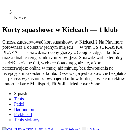
Kielce
Korty squashowe w Kielcach — 1 klub
Chcesz zarezerwować kort squashowy w Kielcach? Na Playmore
porównasz 1 obiekt w jednym miejscu — w tym CS JURAJSKA-
PLAZA — i sprawdzisz oceny graczy z Google, zdjęcia kortów
oraz aktualne ceny, zanim zarezerwujesz. Sprawdź wolne terminy
na dziś i kolejne dni, wybierz dogodną godzinę, a kort
zarezerwujesz online w mniej niż minutę, bez dzwonienia na
recepcję ani zakładania konta. Rezerwacja jest całkowicie bezpłatna
— płacisz wyłącznie za wynajem kortu w klubie, a wiele obiektów
honoruje karty Multisport, FitProfit i Medicover Sport.
Squash
Tenis
Padel
Badminton
Pickleball
Tenis stołowy
4.3 km