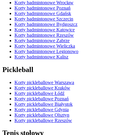
Korty badmintonowe Wrocław
Korty badmintonowe Poznań
Korty badmintonowe Gdańsk
Korty badmintonowe Szczecin
Korty badmintonowe Bydgoszcz
Korty badmintonowe Katowice
Korty badmintonowe Rzeszów
Korty badmintonowe Zabrze
Korty badmintonowe Wieliczka
Korty badmintonowe Legionowo
Korty badmintonowe Kalisz
Pickleball
Korty pickleballowe Warszawa
Korty pickleballowe Kraków
Korty pickleballowe Łódź
Korty pickleballowe Poznań
Korty pickleballowe Białystok
Korty pickleballowe Gdynia
Korty pickleballowe Olsztyn
Korty pickleballowe Rzeszów
Tenis stołowy