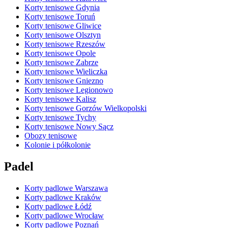
Korty tenisowe Gdynia
Korty tenisowe Toruń
Korty tenisowe Gliwice
Korty tenisowe Olsztyn
Korty tenisowe Rzeszów
Korty tenisowe Opole
Korty tenisowe Zabrze
Korty tenisowe Wieliczka
Korty tenisowe Gniezno
Korty tenisowe Legionowo
Korty tenisowe Kalisz
Korty tenisowe Gorzów Wielkopolski
Korty tenisowe Tychy
Korty tenisowe Nowy Sącz
Obozy tenisowe
Kolonie i półkolonie
Padel
Korty padlowe Warszawa
Korty padlowe Kraków
Korty padlowe Łódź
Korty padlowe Wrocław
Korty padlowe Poznań