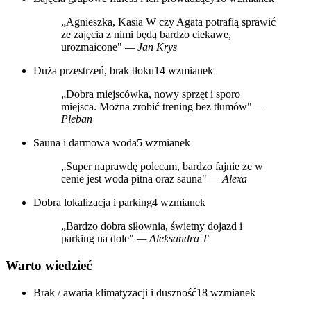
„Agnieszka, Kasia W czy Agata potrafią sprawić
ze zajęcia z nimi będą bardzo ciekawe,
urozmaicone"
— Jan Krys
Duża przestrzeń, brak tłoku
14 wzmianek
„Dobra miejscówka, nowy sprzęt i sporo
miejsca. Można zrobić trening bez tłumów"
—
Pleban
Sauna i darmowa woda
5 wzmianek
„Super naprawdę polecam, bardzo fajnie ze w
cenie jest woda pitna oraz sauna"
— Alexa
Dobra lokalizacja i parking
4 wzmianek
„Bardzo dobra siłownia, świetny dojazd i
parking na dole"
— Aleksandra T
Warto wiedzieć
Brak / awaria klimatyzacji i duszność
18 wzmianek