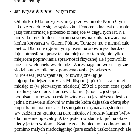
zrobić trening.
Jan Krys
★★★★★
· w tym roku
Od blisko 10 lat uczęszczam (z przerwami) do North Gym
jako ze znajduję się po sąsiedzku. Fenomenalne jest dla mnie
jaką transformacje przeszło to miejsce w ciągu tych lat. Na
początku była to dość skoromna siłownia zlokalizowana na
końcu korytarza w Galerii Północ. Teraz zajmuje niemal całe
piętro. Dla mnie ogromnym plusem na siłowni jest bardzo
fajna atmosfera i przez te lata miejsce to stało się nie tylko
miejscem poprawiania sprawności fizycznej ale i pozwoliło
poznać wielu ciekawych ludzi. Zaczynając od wejścia gdzie
siedzi bardzo miła oraz pomocna osoba (zawłaszcza
Mirosława jest wspaniała). Siłownią obsługuje
najpopularniejsze karty jak Multisport (itp). Cena za karnet na
miesiąc to (w pierwszym miesiącu) 259 zl a potem cena spada
im dłużej się chodzi I odnawia karnet (chociaż jest opcja
podpisania umowy na rok to wtedy cena jest niższa). Jest to
jedna z niewielu siłowni w mieście która daje taka ofertę aby
kupić karnet na miesiąc. Ja sam jako marynarz często dość
wyjeżdżam za granicę na pare miesięcy i roczny karnet byłby
dla mnie nie opłacalny. A tak jestem w stanie kupić na okres
kiedy jestem w domu. Szatnie zostały niedawno odnowione i
pomimo małych niedociągnięć (pare szafek uszkodzonych ale