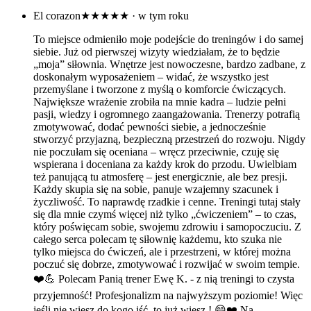
El corazon
★★★★★
· w tym roku
To miejsce odmieniło moje podejście do treningów i do samej
siebie. Już od pierwszej wizyty wiedziałam, że to będzie
„moja” siłownia. Wnętrze jest nowoczesne, bardzo zadbane, z
doskonałym wyposażeniem – widać, że wszystko jest
przemyślane i tworzone z myślą o komforcie ćwiczących.
Największe wrażenie zrobiła na mnie kadra – ludzie pełni
pasji, wiedzy i ogromnego zaangażowania. Trenerzy potrafią
zmotywować, dodać pewności siebie, a jednocześnie
stworzyć przyjazną, bezpieczną przestrzeń do rozwoju. Nigdy
nie poczułam się oceniana – wręcz przeciwnie, czuję się
wspierana i doceniana za każdy krok do przodu. Uwielbiam
też panującą tu atmosferę – jest energicznie, ale bez presji.
Każdy skupia się na sobie, panuje wzajemny szacunek i
życzliwość. To naprawdę rzadkie i cenne. Treningi tutaj stały
się dla mnie czymś więcej niż tylko „ćwiczeniem” – to czas,
który poświęcam sobie, swojemu zdrowiu i samopoczuciu. Z
całego serca polecam tę siłownię każdemu, kto szuka nie
tylko miejsca do ćwiczeń, ale i przestrzeni, w której można
poczuć się dobrze, zmotywować i rozwijać w swoim tempie.
❤️💪 Polecam Panią trener Ewę K. - z nią treningi to czysta
przyjemność! Profesjonalizm na najwyższym poziomie! Więc
jeśli nie wiesz do kogo iść, to już wiesz ! 😄❤️ Na