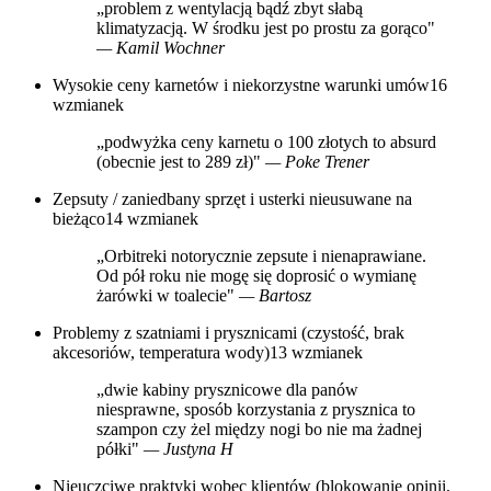
„problem z wentylacją bądź zbyt słabą
klimatyzacją. W środku jest po prostu za gorąco"
— Kamil Wochner
Wysokie ceny karnetów i niekorzystne warunki umów
16
wzmianek
„podwyżka ceny karnetu o 100 złotych to absurd
(obecnie jest to 289 zł)"
— Poke Trener
Zepsuty / zaniedbany sprzęt i usterki nieusuwane na
bieżąco
14 wzmianek
„Orbitreki notorycznie zepsute i nienaprawiane.
Od pół roku nie mogę się doprosić o wymianę
żarówki w toalecie"
— Bartosz
Problemy z szatniami i prysznicami (czystość, brak
akcesoriów, temperatura wody)
13 wzmianek
„dwie kabiny prysznicowe dla panów
niesprawne, sposób korzystania z prysznica to
szampon czy żel między nogi bo nie ma żadnej
półki"
— Justyna H
Nieuczciwe praktyki wobec klientów (blokowanie opinii,