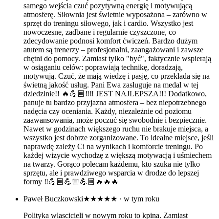
samego wejścia czuć pozytywną energię i motywującą
atmosferę. Siłownia jest świetnie wyposażona – zarówno w
sprzęt do treningu siłowego, jak i cardio. Wszystko jest
nowoczesne, zadbane i regularnie czyszczone, co
zdecydowanie podnosi komfort ćwiczeń. Bardzo dużym
atutem są trenerzy – profesjonalni, zaangażowani i zawsze
chętni do pomocy. Zamiast tylko "być", faktycznie wspierają
w osiąganiu celów: poprawiają technikę, doradzają,
motywują. Czuć, że mają wiedzę i pasję, co przekłada się na
świetną jakość usług. Pani Ewa zasługuje na medal w tej
dziedzinie!! 🔥💪🏼‼️‼️ JEST NAJLEPSZA!!! Dodatkowo,
panuje tu bardzo przyjazna atmosfera – bez niepotrzebnego
nadęcia czy oceniania. Każdy, niezależnie od poziomu
zaawansowania, może poczuć się swobodnie i bezpiecznie.
Nawet w godzinach większego ruchu nie brakuje miejsca, a
wszystko jest dobrze zorganizowane. To idealne miejsce, jeśli
naprawdę zależy Ci na wynikach i komforcie treningu. Po
każdej wizycie wychodzę z większą motywacją i uśmiechem
na twarzy. Gorąco polecam każdemu, kto szuka nie tylko
sprzętu, ale i prawdziwego wsparcia w drodze do lepszej
formy ‼️💪🏼💪🏼💪🏼🔥🔥🔥
Paweł Buczkowski
★★★★★
· w tym roku
Polityka wlascicieli w nowym roku to kpina. Zamiast