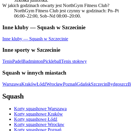
Szkółka juniorska.
W jakich godzinach otwarty jest NorthGym Fitness Club?
NorthGym Fitness Club jest czynny w godzinach: Pn–Pt
06:00–22:00, Sob–Nd 08:00–20:00.
Inne kluby — Squash w Szczecinie
Inne kluby — Squash w Szczecinie
Inne sporty w Szczecinie
Tenis
Padel
Badminton
Pickleball
Tenis stołowy
Squash w innych miastach
Warszawa
Kraków
Łódź
Wrocław
Poznań
Gdańsk
Szczecin
Bydgoszcz
B
Squash
Korty squashowe Warszawa
Korty squashowe Kraków
Korty squashowe Łódź
Korty squashowe Wrocław
Korty squashowe Poznań