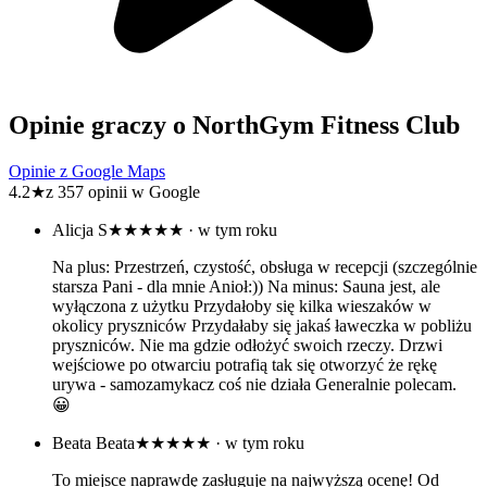
Opinie graczy o NorthGym Fitness Club
Opinie z Google Maps
4.2
★
z 357 opinii w Google
Alicja S
★★★★★
· w tym roku
Na plus: Przestrzeń, czystość, obsługa w recepcji (szczególnie
starsza Pani - dla mnie Anioł:)) Na minus: Sauna jest, ale
wyłączona z użytku Przydałoby się kilka wieszaków w
okolicy pryszniców Przydałaby się jakaś ławeczka w pobliżu
pryszniców. Nie ma gdzie odłożyć swoich rzeczy. Drzwi
wejściowe po otwarciu potrafią tak się otworzyć że rękę
urywa - samozamykacz coś nie działa Generalnie polecam.
😀
Beata Beata
★★★★★
· w tym roku
To miejsce naprawdę zasługuje na najwyższą ocenę! Od