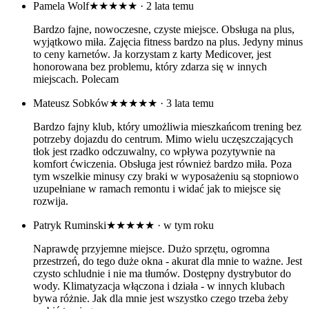
Pamela Wolf
★★★★★
· 2 lata temu
Bardzo fajne, nowoczesne, czyste miejsce. Obsługa na plus,
wyjątkowo miła. Zajęcia fitness bardzo na plus. Jedyny minus
to ceny karnetów. Ja korzystam z karty Medicover, jest
honorowana bez problemu, który zdarza się w innych
miejscach. Polecam
Mateusz Sobków
★★★★★
· 3 lata temu
Bardzo fajny klub, który umożliwia mieszkańcom trening bez
potrzeby dojazdu do centrum. Mimo wielu uczęszczających
tłok jest rzadko odczuwalny, co wpływa pozytywnie na
komfort ćwiczenia. Obsługa jest również bardzo miła. Poza
tym wszelkie minusy czy braki w wyposażeniu są stopniowo
uzupełniane w ramach remontu i widać jak to miejsce się
rozwija.
Patryk Ruminski
★★★★★
· w tym roku
Naprawdę przyjemne miejsce. Dużo sprzętu, ogromna
przestrzeń, do tego duże okna - akurat dla mnie to ważne. Jest
czysto schludnie i nie ma tłumów. Dostępny dystrybutor do
wody. Klimatyzacja włączona i działa - w innych klubach
bywa różnie. Jak dla mnie jest wszystko czego trzeba żeby