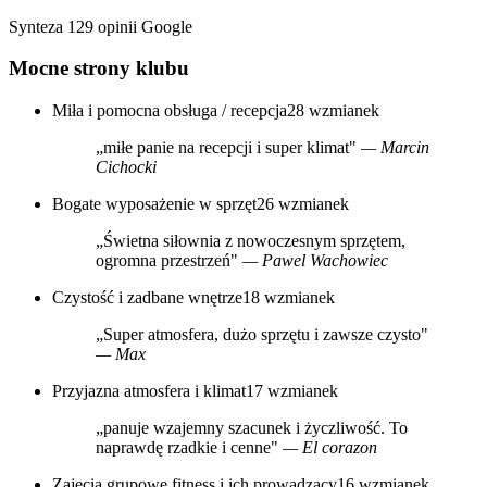
Synteza 129 opinii Google
Mocne strony klubu
Miła i pomocna obsługa / recepcja
28 wzmianek
„miłe panie na recepcji i super klimat"
— Marcin
Cichocki
Bogate wyposażenie w sprzęt
26 wzmianek
„Świetna siłownia z nowoczesnym sprzętem,
ogromna przestrzeń"
— Pawel Wachowiec
Czystość i zadbane wnętrze
18 wzmianek
„Super atmosfera, dużo sprzętu i zawsze czysto"
— Max
Przyjazna atmosfera i klimat
17 wzmianek
„panuje wzajemny szacunek i życzliwość. To
naprawdę rzadkie i cenne"
— El corazon
Zajęcia grupowe fitness i ich prowadzący
16 wzmianek