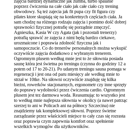
zajęcia bardziej dynamiczne jak zumba, turbo spalanie
poprzez ćwiczenia na całe ciało jak całe ciało czy trening
obwodowy. Są też zajecia jak fit pupa czy fit figura czy
pilates ktore skupiają się na konkretnych częściach ciała. Ja
sam chodzę na różnego rodzaju zajęcia i pomimo dość dobrej
sprawności fizycznej potrafię się porządnie zmęczyć.
Agnieszka, Kasia W czy Agata (jak i pozostali trenerzy)
potrafią sprawić ze zajęcia z nimi będą bardzo ciekawe,
urozmaicone i poprawia zdolność fizyczna jak i
samopoczucie. Co do trenerów personalnych można wykupić
oczywiście zajęcia dodatkowo z wybranym trenerem.
Ogromnym plusem według mnie jest to że siłownia posiada
saunę która jest świetna po treningu (czynna do godziny 12 a
potem od 17 to 20-21). Po udanym treningu sauna pomaga w
regeneracji i jest ona od paru miesięcy ale według mnie to
strzał w 10tke. Na siłowni oczywiście znajduję się kilka
bieżni, rowerków stacjonarnych, ergonometr czy inne sprzęty
do poprawy wydolności przez ćwiczenia cardio. Ogromnym
plusem jest tez darmowa woda. Reasumując to wszystko jest
to według mnie najlepsza siłownia w okolicy (a nawet patrząc
szerzej to ani w Policach ani na północy Szczecina) nie
znajdziemy tak kompleksowej siłowni. Poprzez świetne
zarządzanie przez właścicieli miejsce to cały czas się rozrasta
oraz poprawia czym zapewnia komfort oraz spełnienie
wszelkich wymogów dla użytkowników.