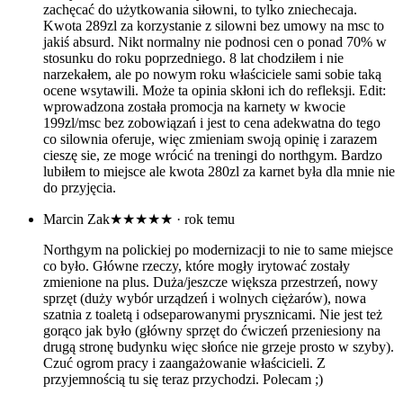
zachęcać do użytkowania siłowni, to tylko zniechecaja.
Kwota 289zl za korzystanie z silowni bez umowy na msc to
jakiś absurd. Nikt normalny nie podnosi cen o ponad 70% w
stosunku do roku poprzedniego. 8 lat chodziłem i nie
narzekałem, ale po nowym roku właściciele sami sobie taką
ocene wsytawili. Może ta opinia skłoni ich do refleksji. Edit:
wprowadzona została promocja na karnety w kwocie
199zl/msc bez zobowiązań i jest to cena adekwatna do tego
co silownia oferuje, więc zmieniam swoją opinię i zarazem
cieszę sie, ze moge wrócić na treningi do northgym. Bardzo
lubiłem to miejsce ale kwota 280zl za karnet była dla mnie nie
do przyjęcia.
Marcin Zak
★★★★★
· rok temu
Northgym na polickiej po modernizacji to nie to same miejsce
co było. Główne rzeczy, które mogły irytować zostały
zmienione na plus. Duża/jeszcze większa przestrzeń, nowy
sprzęt (duży wybór urządzeń i wolnych ciężarów), nowa
szatnia z toaletą i odseparowanymi prysznicami. Nie jest też
gorąco jak było (główny sprzęt do ćwiczeń przeniesiony na
drugą stronę budynku więc słońce nie grzeje prosto w szyby).
Czuć ogrom pracy i zaangażowanie właścicieli. Z
przyjemnością tu się teraz przychodzi. Polecam ;)