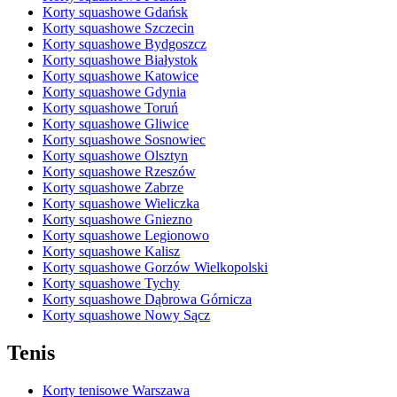
Korty squashowe Gdańsk
Korty squashowe Szczecin
Korty squashowe Bydgoszcz
Korty squashowe Białystok
Korty squashowe Katowice
Korty squashowe Gdynia
Korty squashowe Toruń
Korty squashowe Gliwice
Korty squashowe Sosnowiec
Korty squashowe Olsztyn
Korty squashowe Rzeszów
Korty squashowe Zabrze
Korty squashowe Wieliczka
Korty squashowe Gniezno
Korty squashowe Legionowo
Korty squashowe Kalisz
Korty squashowe Gorzów Wielkopolski
Korty squashowe Tychy
Korty squashowe Dąbrowa Górnicza
Korty squashowe Nowy Sącz
Tenis
Korty tenisowe Warszawa