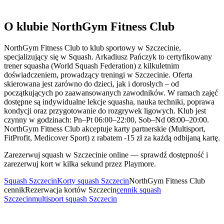
O klubie NorthGym Fitness Club
NorthGym Fitness Club to klub sportowy w Szczecinie,
specjalizujący się w Squash. Arkadiusz Pańczyk to certyfikowany
trener squasha (World Squash Federation) z kilkuletnim
doświadczeniem, prowadzący treningi w Szczecinie. Oferta
skierowana jest zarówno do dzieci, jak i dorosłych – od
początkujących po zaawansowanych zawodników. W ramach zajęć
dostępne są indywidualne lekcje squasha, nauka techniki, poprawa
kondycji oraz przygotowanie do rozgrywek ligowych. Klub jest
czynny w godzinach: Pn–Pt 06:00–22:00, Sob–Nd 08:00–20:00.
NorthGym Fitness Club akceptuje karty partnerskie (Multisport,
FitProfit, Medicover Sport) z rabatem -15 zł za każdą odbijaną kartę.
Zarezerwuj squash w Szczecinie online — sprawdź dostępność i
zarezerwuj kort w kilka sekund przez Playmore.
Squash Szczecin
Korty squash Szczecin
NorthGym Fitness Club
cennik
Rezerwacja kortów Szczecin
cennik squash
Szczecin
multisport squash Szczecin