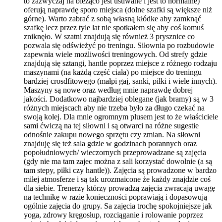
to zazwyczaj na bieżąco jest usuwane i jest to normalne)
oferują naprawdę sporo miejsca (dolne szafki są większe niż
górne). Warto zabrać z sobą własną kłódke aby zamknąć
szafkę lecz przez tyle lat nie spotkałem się aby coś komuś
zniknęło. W szatni znajdują się również 3 prysznice co
pozwala się odświeżyć po treningu. Siłownia po rozbudowie
zapewnia wiele możliwości treningowych. Od strefy gdzie
znajdują się sztangi, hantle poprzez miejsce z różnego rodzaju
maszynami (na każdą część ciała) po miejsce do treningu
bardziej crosdfitowego (małpi gaj, sanki, piłki i wiele innych).
Maszyny są nowe oraz według mnie naprawdę dobrej
jakości. Dodatkowo najbardziej oblegane (jak bramy) są w 3
różnych miejscach aby nie trzeba było za długo czekać na
swoją kolej. Dla mnie ogromnym plusem jest to że właściciele
sami ćwiczą na tej siłowni i są otwarci na różne sugestie
odnośnie zakupu nowego sprzętu czy zmian. Na siłowni
znajduję się też sala gdzie w godzinach porannych oraz
popołudniowych/ wieczornych przeprowadzane są zajęcia
(gdy nie ma tam zajec można z sali korzystać dowolnie (a są
tam stepy, piłki czy hantle)). Zajęcia są prowadzone w bardzo
miłej atmosferze i są tak urozmaicone że każdy znajdzie coś
dla siebie. Trenerzy którzy prowadzą zajęcia zwracają uwagę
na technikę w razie konieczności poprawiają i dopasowują
ogólnie zajęcia do grupy. Sa zajęcia trochę spokojniejsze jak
yoga, zdrowy kręgosłup, rozciąganie i rolowanie poprzez