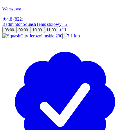
Warszawa
★
4.8
(822)
Badminton
Squash
Tenis stołowy
+2
+11
08:00
09:00
10:00
11:00
7.1 km