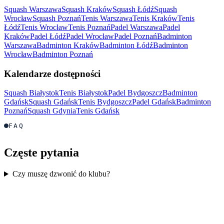
Squash Warszawa
Squash Kraków
Squash Łódź
Squash
Wrocław
Squash Poznań
Tenis Warszawa
Tenis Kraków
Tenis
Łódź
Tenis Wrocław
Tenis Poznań
Padel Warszawa
Padel
Kraków
Padel Łódź
Padel Wrocław
Padel Poznań
Badminton
Warszawa
Badminton Kraków
Badminton Łódź
Badminton
Wrocław
Badminton Poznań
Kalendarze dostępności
Squash Białystok
Tenis Białystok
Padel Bydgoszcz
Badminton
Gdańsk
Squash Gdańsk
Tenis Bydgoszcz
Padel Gdańsk
Badminton
Poznań
Squash Gdynia
Tenis Gdańsk
FAQ
Częste pytania
Czy muszę dzwonić do klubu?