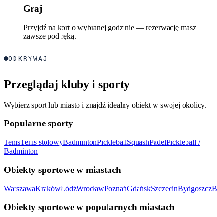
Graj
Przyjdź na kort o wybranej godzinie — rezerwację masz
zawsze pod ręką.
ODKRYWAJ
Przeglądaj kluby i sporty
Wybierz sport lub miasto i znajdź idealny obiekt w swojej okolicy.
Popularne sporty
Tenis
Tenis stołowy
Badminton
Pickleball
Squash
Padel
Pickleball /
Badminton
Obiekty sportowe w miastach
Warszawa
Kraków
Łódź
Wrocław
Poznań
Gdańsk
Szczecin
Bydgoszcz
B
Obiekty sportowe w popularnych miastach