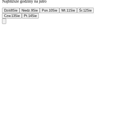
Najbliższe godziny na jutro
Dziś
8
Sie
Niedz.
9
Sie
Pon.
10
Sie
Wt.
11
Sie
Śr.
12
Sie
Czw.
13
Sie
Pt.
14
Sie