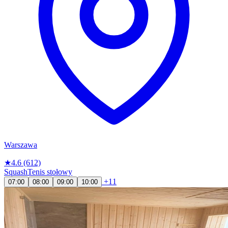
Warszawa
★
4.6
(612)
Squash
Tenis stołowy
+11
07:00
08:00
09:00
10:00