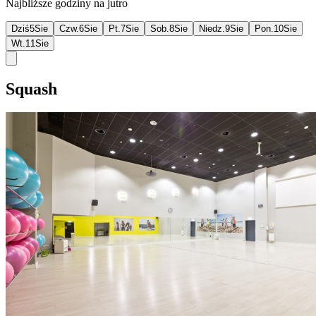
Najbliższe godziny na jutro
Dziś
5
Sie
Czw.
6
Sie
Pt.
7
Sie
Sob.
8
Sie
Niedz.
9
Sie
Pon.
10
Sie
Wt.
11
Sie
Squash