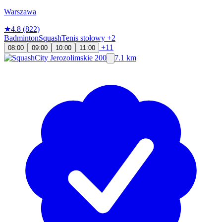
Warszawa
★
4.8
(822)
Badminton
Squash
Tenis stołowy
+2
+11
08:00
09:00
10:00
11:00
7.1 km