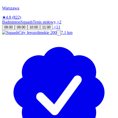
Warszawa
★
4.8
(822)
Badminton
Squash
Tenis stołowy
+2
+11
08:00
09:00
10:00
11:00
7.1 km