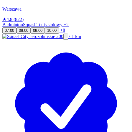
Warszawa
★
4.8
(822)
Badminton
Squash
Tenis stołowy
+2
+8
07:00
08:00
09:00
10:00
7.1 km