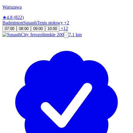
Warszawa
★
4.8
(822)
Badminton
Squash
Tenis stołowy
+2
+12
07:00
08:00
09:00
10:00
7.1 km