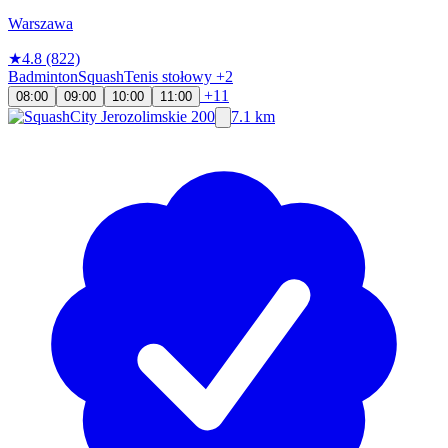
Warszawa
★
4.8
(822)
Badminton
Squash
Tenis stołowy
+2
+11
08:00
09:00
10:00
11:00
7.1 km