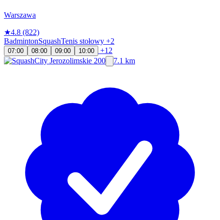
Warszawa
★
4.8
(822)
Badminton
Squash
Tenis stołowy
+2
+12
07:00
08:00
09:00
10:00
7.1 km