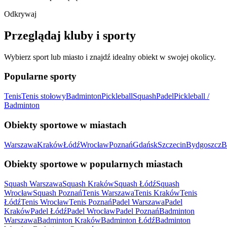
Odkrywaj
Przeglądaj kluby i sporty
Wybierz sport lub miasto i znajdź idealny obiekt w swojej okolicy.
Popularne sporty
Tenis
Tenis stołowy
Badminton
Pickleball
Squash
Padel
Pickleball /
Badminton
Obiekty sportowe w miastach
Warszawa
Kraków
Łódź
Wrocław
Poznań
Gdańsk
Szczecin
Bydgoszcz
B
Obiekty sportowe w popularnych miastach
Squash Warszawa
Squash Kraków
Squash Łódź
Squash
Wrocław
Squash Poznań
Tenis Warszawa
Tenis Kraków
Tenis
Łódź
Tenis Wrocław
Tenis Poznań
Padel Warszawa
Padel
Kraków
Padel Łódź
Padel Wrocław
Padel Poznań
Badminton
Warszawa
Badminton Kraków
Badminton Łódź
Badminton