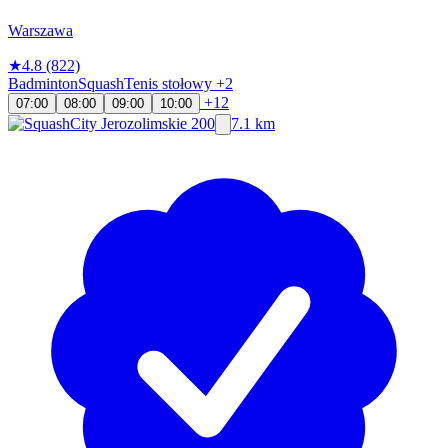
Warszawa
★
4.8
(822)
Badminton
Squash
Tenis stołowy
+2
+12
07:00
08:00
09:00
10:00
7.1 km