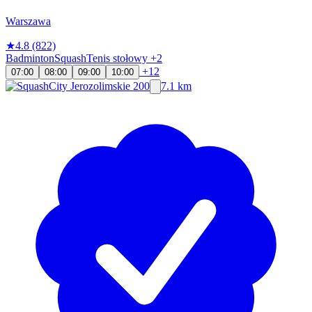
Warszawa
★
4.8
(822)
Badminton
Squash
Tenis stołowy
+2
+12
07:00
08:00
09:00
10:00
7.1 km