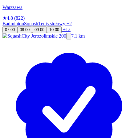
Warszawa
★
4.8
(822)
Badminton
Squash
Tenis stołowy
+2
+12
07:00
08:00
09:00
10:00
7.1 km