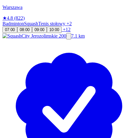
Warszawa
★
4.8
(822)
Badminton
Squash
Tenis stołowy
+2
+12
07:00
08:00
09:00
10:00
7.1 km