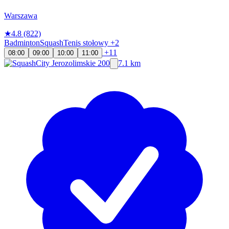
Warszawa
★
4.8
(822)
Badminton
Squash
Tenis stołowy
+2
+11
08:00
09:00
10:00
11:00
7.1 km