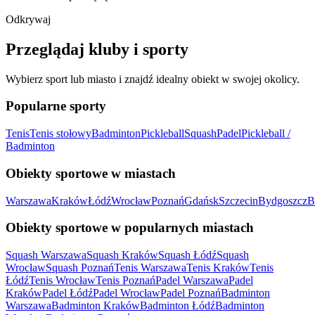
Odkrywaj
Przeglądaj kluby i sporty
Wybierz sport lub miasto i znajdź idealny obiekt w swojej okolicy.
Popularne sporty
Tenis
Tenis stołowy
Badminton
Pickleball
Squash
Padel
Pickleball /
Badminton
Obiekty sportowe w miastach
Warszawa
Kraków
Łódź
Wrocław
Poznań
Gdańsk
Szczecin
Bydgoszcz
B
Obiekty sportowe w popularnych miastach
Squash Warszawa
Squash Kraków
Squash Łódź
Squash
Wrocław
Squash Poznań
Tenis Warszawa
Tenis Kraków
Tenis
Łódź
Tenis Wrocław
Tenis Poznań
Padel Warszawa
Padel
Kraków
Padel Łódź
Padel Wrocław
Padel Poznań
Badminton
Warszawa
Badminton Kraków
Badminton Łódź
Badminton