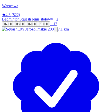
Warszawa
★
4.8
(822)
Badminton
Squash
Tenis stołowy
+2
+12
07:00
08:00
09:00
10:00
7.1 km