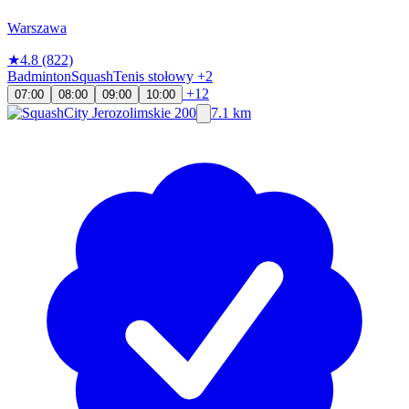
Warszawa
★
4.8
(822)
Badminton
Squash
Tenis stołowy
+2
+12
07:00
08:00
09:00
10:00
7.1 km