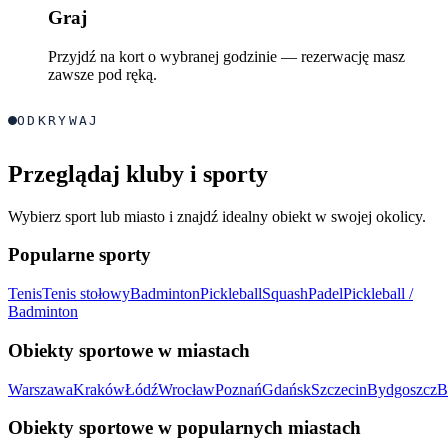
Graj
Przyjdź na kort o wybranej godzinie — rezerwację masz
zawsze pod ręką.
ODKRYWAJ
Przeglądaj kluby i sporty
Wybierz sport lub miasto i znajdź idealny obiekt w swojej okolicy.
Popularne sporty
Tenis
Tenis stołowy
Badminton
Pickleball
Squash
Padel
Pickleball /
Badminton
Obiekty sportowe w miastach
Warszawa
Kraków
Łódź
Wrocław
Poznań
Gdańsk
Szczecin
Bydgoszcz
B
Obiekty sportowe w popularnych miastach