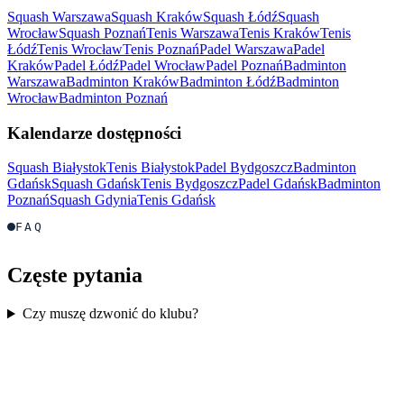
Squash Warszawa
Squash Kraków
Squash Łódź
Squash
Wrocław
Squash Poznań
Tenis Warszawa
Tenis Kraków
Tenis
Łódź
Tenis Wrocław
Tenis Poznań
Padel Warszawa
Padel
Kraków
Padel Łódź
Padel Wrocław
Padel Poznań
Badminton
Warszawa
Badminton Kraków
Badminton Łódź
Badminton
Wrocław
Badminton Poznań
Kalendarze dostępności
Squash Białystok
Tenis Białystok
Padel Bydgoszcz
Badminton
Gdańsk
Squash Gdańsk
Tenis Bydgoszcz
Padel Gdańsk
Badminton
Poznań
Squash Gdynia
Tenis Gdańsk
FAQ
Częste pytania
Czy muszę dzwonić do klubu?