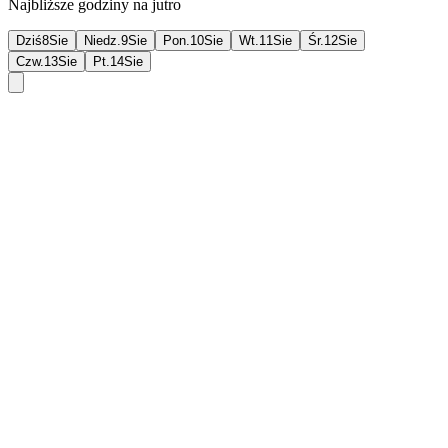
Najbliższe godziny na jutro
Dziś
8
Sie
Niedz.
9
Sie
Pon.
10
Sie
Wt.
11
Sie
Śr.
12
Sie
Czw.
13
Sie
Pt.
14
Sie