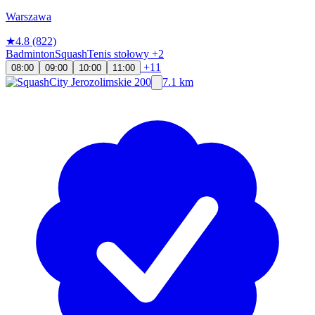
Warszawa
★
4.8
(822)
Badminton
Squash
Tenis stołowy
+2
+11
08:00
09:00
10:00
11:00
7.1 km