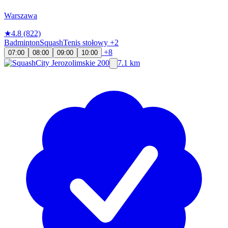
Warszawa
★
4.8
(822)
Badminton
Squash
Tenis stołowy
+2
+8
07:00
08:00
09:00
10:00
7.1 km