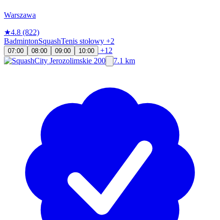
Warszawa
★
4.8
(822)
Badminton
Squash
Tenis stołowy
+2
+12
07:00
08:00
09:00
10:00
7.1 km