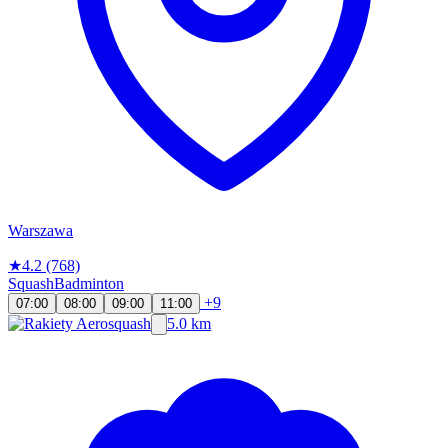
Warszawa
★
4.2
(768)
Squash
Badminton
+9
07:00
08:00
09:00
11:00
5.0 km