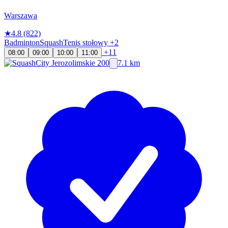
Warszawa
★
4.8
(822)
Badminton
Squash
Tenis stołowy
+2
+11
08:00
09:00
10:00
11:00
7.1 km