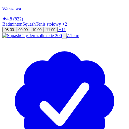
Warszawa
★
4.8
(822)
Badminton
Squash
Tenis stołowy
+2
+11
08:00
09:00
10:00
11:00
7.1 km