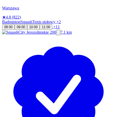
Warszawa
★
4.8
(822)
Badminton
Squash
Tenis stołowy
+2
+11
08:00
09:00
10:00
11:00
7.1 km