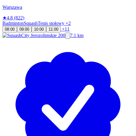
Warszawa
★
4.8
(822)
Badminton
Squash
Tenis stołowy
+2
+11
08:00
09:00
10:00
11:00
7.1 km