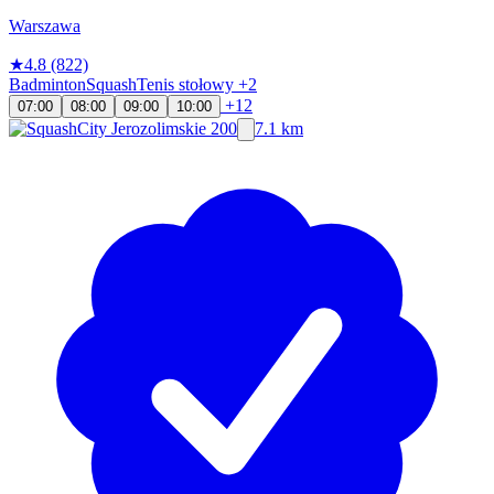
Warszawa
★
4.8
(822)
Badminton
Squash
Tenis stołowy
+2
+12
07:00
08:00
09:00
10:00
7.1 km